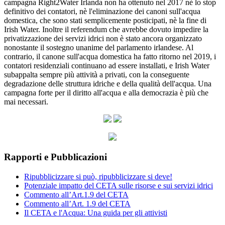
campagna Right2Water Irlanda non ha ottenuto nel 2017 nè lo stop
definitivo dei contatori, nè l'eliminazione dei canoni sull'acqua
domestica, che sono stati semplicemente posticipati, nè la fine di
Irish Water. Inoltre il referendum che avrebbe dovuto impedire la
privatizzazione dei servizi idrici non è stato ancora organizzato
nonostante il sostegno unanime del parlamento irlandese. Al
contrario, il canone sull'acqua domestica ha fatto ritorno nel 2019, i
contatori residenziali continuano ad essere installati, e Irish Water
subappalta sempre più attività a privati, con la conseguente
degradazione delle struttura idriche e della qualità dell'acqua. Una
campagna forte per il diritto all'acqua e alla democrazia è più che
mai necessari.
Rapporti e Pubblicazioni
Ripubblicizzare si può, ripubblicizzare si deve!
Potenziale impatto del CETA sulle risorse e sui servizi idrici
Commento all’Art.1.9 del CETA
Commento all’Art. 1.9 del CETA
Il CETA e l'Acqua: Una guida per gli attivisti