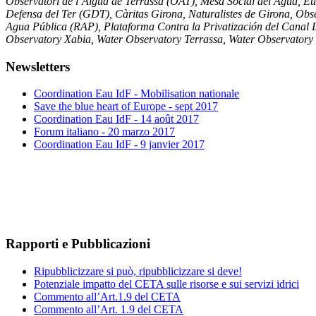
Observatori de l’Aigua de Terrassa (OAT), Mesa Social del Agua, E
Defensa del Ter (GDT), Càritas Girona, Naturalistes de Girona, Ob
Agua Pública (RAP), Plataforma Contra la Privatización del Canal 
Observatory Xabia, Water Observatory Terrassa, Water Observator
Newsletters
Coordination Eau IdF - Mobilisation nationale
Save the blue heart of Europe - sept 2017
Coordination Eau IdF - 14 août 2017
Forum italiano - 20 marzo 2017
Coordination Eau IdF - 9 janvier 2017
Rapporti e Pubblicazioni
Ripubblicizzare si può, ripubblicizzare si deve!
Potenziale impatto del CETA sulle risorse e sui servizi idrici
Commento all’Art.1.9 del CETA
Commento all’Art. 1.9 del CETA