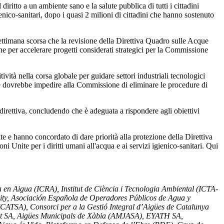
itto a un ambiente sano e la salute pubblica di tutti i cittadini
nico-sanitari, dopo i quasi 2 milioni di cittadini che hanno sostenuto
ttimana scorsa che la revisione della Direttiva Quadro sulle Acque
nche per accelerare progetti considerati strategici per la Commissione
tà nella corsa globale per guidare settori industriali tecnologici
che dovrebbe impedire alla Commissione di eliminare le procedure di
direttiva, concludendo che è adeguata a rispondere agli obiettivi
 e hanno concordato di dare priorità alla protezione della Direttiva
i Unite per i diritti umani all'acqua e ai servizi igienico-sanitari. Qui
a en Aigua (ICRA), Institut de Ciència i Tecnologia Ambiental (ICTA-
y, Asociación Española de Operadores Públicos de Agua y
CATSA), Consorci per a la Gestió Integral d’Aigües de Catalunya
unt SA, Aigües Municipals de Xàbia (AMJASA), EYATH SA,