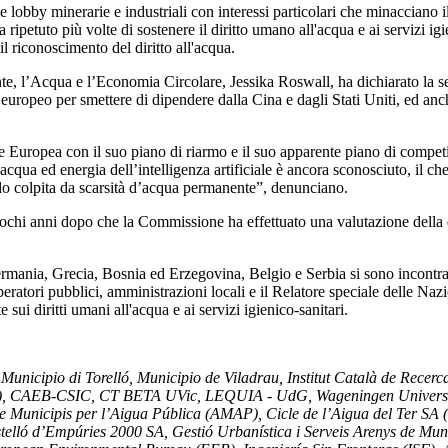
 minerarie e industriali con interessi particolari che minacciano il dir
etuto più volte di sostenere il diritto umano all'acqua e ai servizi igie
l riconoscimento del diritto all'acqua.
, l’Acqua e l’Economia Circolare, Jessika Roswall, ha dichiarato la se
rio europeo per smettere di dipendere dalla Cina e dagli Stati Uniti, ed a
opea con il suo piano di riarmo e il suo apparente piano di competitivi
 acqua ed energia dell’intelligenza artificiale è ancora sconosciuto, il 
do colpita da scarsità d’acqua permanente”, denunciano.
 pochi anni dopo che la Commissione ha effettuato una valutazione della 
rmania, Grecia, Bosnia ed Erzegovina, Belgio e Serbia si sono incontrate
ratori pubblici, amministrazioni locali e il Relatore speciale delle Nazion
ui diritti umani all'acqua e ai servizi igienico-sanitari.
unicipio di Torelló, Municipio de Viladrau, Institut Català de Recerc
AF), CAEB-CSIC, CT BETA UVic, LEQUIA - UdG, Wageningen Universit
unicipis per l’Aigua Pública (AMAP), Cicle de l’Aigua del Ter SA (
elló d’Empúries 2000 SA, Gestió Urbanística i Serveis Arenys de M