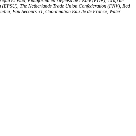
Aigua és Vida, Plataforma en Defensa de l’Ebre (PDE), Grup de
nion (EPSU), The Netherlands Trade Union Confederation (FNV), Red
ombia, Eau Secours 31, Coordination Eau Ile de France, Water