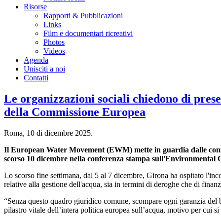
Risorse
Rapporti & Pubblicazioni
Links
Film e documentari ricreativi
Photos
Videos
Agenda
Unisciti a noi
Contatti
Le organizzazioni sociali chiedono di pres
della Commissione Europea
Roma, 10 di dicembre 2025.
Il European Water Movement (EWM) mette in guardia dalle conse
scorso 10 dicembre nella conferenza stampa sull'Environmental
Lo scorso fine settimana, dal 5 al 7 dicembre, Girona ha ospitato l'i
relative alla gestione dell'acqua, sia in termini di deroghe che di finan
“Senza questo quadro giuridico comune, scompare ogni garanzia del b
pilastro vitale dell’intera politica europea sull’acqua, motivo per cui si