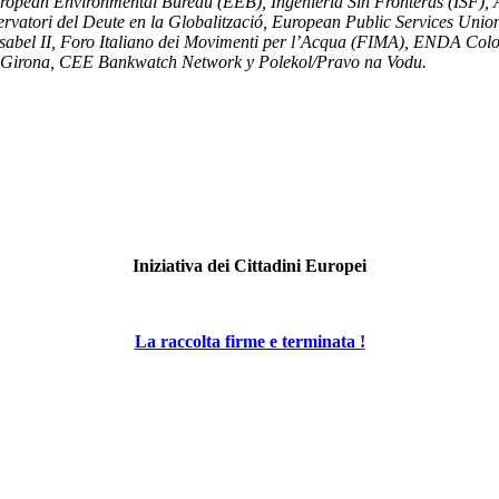
uropean Environmental Bureau (EEB), Ingeniería Sin Fronteras (ISF), 
servatori del Deute en la Globalització, European Public Services U
Isabel II, Foro Italiano dei Movimenti per l’Acqua (FIMA), ENDA Col
y Girona, CEE Bankwatch Network y Polekol/Pravo na Vodu.
Iniziativa dei Cittadini Europei
La raccolta firme e terminata !