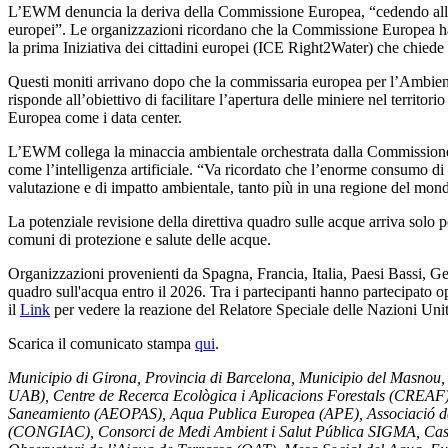
L’EWM denuncia la deriva della Commissione Europea, “cedendo alle lobby
europei”. Le organizzazioni ricordano che la Commissione Europea ha rip
la prima Iniziativa dei cittadini europei (ICE Right2Water) che chiede i
Questi moniti arrivano dopo che la commissaria europea per l’Ambiente
risponde all’obiettivo di facilitare l’apertura delle miniere nel territo
Europea come i data center.
L’EWM collega la minaccia ambientale orchestrata dalla Commissione Eur
come l’intelligenza artificiale. “Va ricordato che l’enorme consumo di
valutazione e di impatto ambientale, tanto più in una regione del mon
La potenziale revisione della direttiva quadro sulle acque arriva solo
comuni di protezione e salute delle acque.
Organizzazioni provenienti da Spagna, Francia, Italia, Paesi Bassi, Ge
quadro sull'acqua entro il 2026. Tra i partecipanti hanno partecipato ope
il
Link
per vedere la reazione del Relatore Speciale delle Nazioni Unite s
Scarica il comunicato stampa
qui
.
Municipio di Girona, Provincia di Barcelona, Municipio del Masnou, M
UAB), Centre de Recerca Ecològica i Aplicacions Forestals (CRE
Saneamiento (AEOPAS), Aqua Publica Europea (APE), Associació de M
(CONGIAC), Consorci de Medi Ambient i Salut Pública SIGMA, Cast