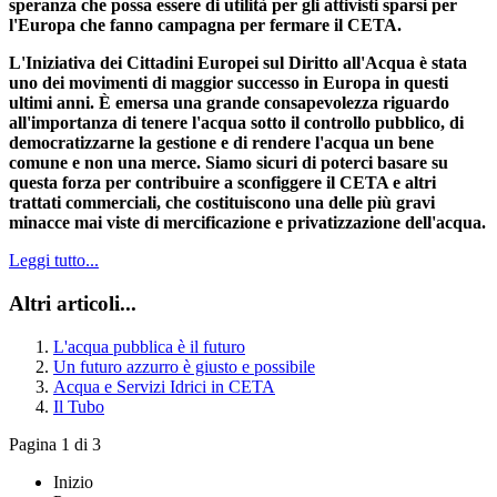
speranza che possa essere di utilità per gli attivisti sparsi per
l'Europa che fanno campagna per fermare il CETA.
L'Iniziativa dei Cittadini Europei sul Diritto all'Acqua è stata
uno dei movimenti di maggior successo in Europa in questi
ultimi anni. È emersa una grande consapevolezza riguardo
all'importanza di tenere l'acqua sotto il controllo pubblico, di
democratizzarne la gestione e di rendere l'acqua un bene
comune e non una merce. Siamo sicuri di poterci basare su
questa forza per contribuire a sconfiggere il CETA e altri
trattati commerciali, che costituiscono una delle più gravi
minacce mai viste di mercificazione e privatizzazione dell'acqua.
Leggi tutto...
Altri articoli...
L'acqua pubblica è il futuro
Un futuro azzurro è giusto e possibile
Acqua e Servizi Idrici in CETA
Il Tubo
Pagina 1 di 3
Inizio