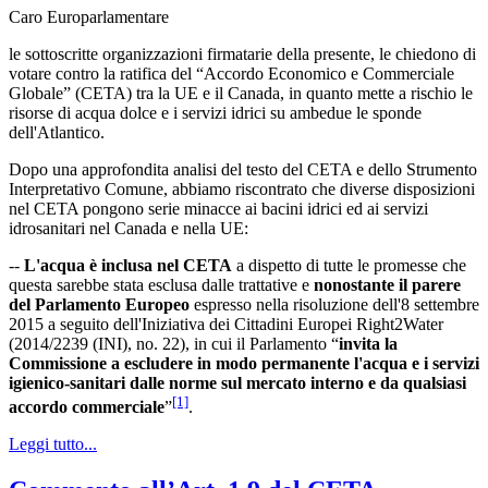
Caro Europarlamentare
le sottoscritte organizzazioni firmatarie della presente, le chiedono di
votare contro la ratifica del “Accordo Economico e Commerciale
Globale” (CETA) tra la UE e il Canada, in quanto mette a rischio le
risorse di acqua dolce e i servizi idrici su ambedue le sponde
dell'Atlantico.
Dopo una approfondita analisi del testo del CETA e dello Strumento
Interpretativo Comune, abbiamo riscontrato che diverse disposizioni
nel CETA pongono serie minacce ai bacini idrici ed ai servizi
idrosanitari nel Canada e nella UE:
--
L'acqua è inclusa nel CETA
a dispetto di tutte le promesse che
questa sarebbe stata esclusa dalle trattative e
nonostante il parere
del Parlamento Europeo
espresso nella risoluzione dell'8 settembre
2015 a seguito dell'Iniziativa dei Cittadini Europei Right2Water
(2014/2239 (INI), no. 22), in cui il Parlamento “
invita la
Commissione a escludere in modo permanente l'acqua e i servizi
igienico-sanitari dalle norme sul mercato interno e da qualsiasi
[1]
accordo commerciale
”
.
Leggi tutto...