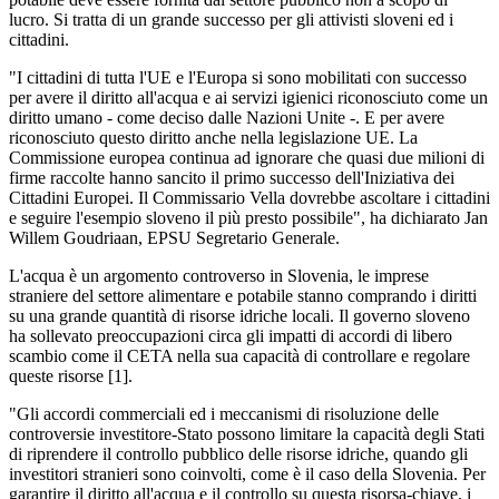
lucro. Si tratta di un grande successo per gli attivisti sloveni ed i
cittadini.
"I cittadini di tutta l'UE e l'Europa si sono mobilitati con successo
per avere il diritto all'acqua e ai servizi igienici riconosciuto come un
diritto umano - come deciso dalle Nazioni Unite -. E per avere
riconosciuto questo diritto anche nella legislazione UE. La
Commissione europea continua ad ignorare che quasi due milioni di
firme raccolte hanno sancito il primo successo dell'Iniziativa dei
Cittadini Europei. Il Commissario Vella dovrebbe ascoltare i cittadini
e seguire l'esempio sloveno il più presto possibile", ha dichiarato Jan
Willem Goudriaan, EPSU Segretario Generale.
L'acqua è un argomento controverso in Slovenia, le imprese
straniere del settore alimentare e potabile stanno comprando i diritti
su una grande quantità di risorse idriche locali. Il governo sloveno
ha sollevato preoccupazioni circa gli impatti di accordi di libero
scambio come il CETA nella sua capacità di controllare e regolare
queste risorse [1].
"Gli accordi commerciali ed i meccanismi di risoluzione delle
controversie investitore-Stato possono limitare la capacità degli Stati
di riprendere il controllo pubblico delle risorse idriche, quando gli
investitori stranieri sono coinvolti, come è il caso della Slovenia. Per
garantire il diritto all'acqua e il controllo su questa risorsa-chiave, i