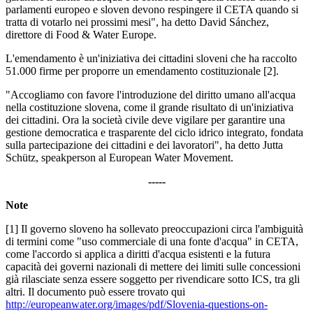
parlamenti europeo e sloven devono respingere il CETA quando si
tratta di votarlo nei prossimi mesi", ha detto David Sánchez,
direttore di Food & Water Europe.
L'emendamento è un'iniziativa dei cittadini sloveni che ha raccolto
51.000 firme per proporre un emendamento costituzionale [2].
"Accogliamo con favore l'introduzione del diritto umano all'acqua
nella costituzione slovena, come il grande risultato di un'iniziativa
dei cittadini. Ora la società civile deve vigilare per garantire una
gestione democratica e trasparente del ciclo idrico integrato, fondata
sulla partecipazione dei cittadini e dei lavoratori", ha detto Jutta
Schütz, speakperson al European Water Movement.
-----
Note
[1] Il governo sloveno ha sollevato preoccupazioni circa l'ambiguità
di termini come "uso commerciale di una fonte d'acqua" in CETA,
come l'accordo si applica a diritti d'acqua esistenti e la futura
capacità dei governi nazionali di mettere dei limiti sulle concessioni
già rilasciate senza essere soggetto per rivendicare sotto ICS, tra gli
altri. Il documento può essere trovato qui
http://europeanwater.org/images/pdf/Slovenia-questions-on-