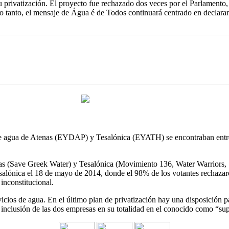
su privatización. El proyecto fue rechazado dos veces por el Parlament
lo tanto, el mensaje de Água é de Todos continuará centrado en declara
de agua de Atenas (EYDAP) y Tesalónica (EYATH) se encontraban entre l
as (Save Greek Water) y Tesalónica (Movimiento 136, Water Warriors, S
Tesalónica el 18 de mayo de 2014, donde el 98% de los votantes rechaz
nconstitucional.
ervicios de agua. En el último plan de privatización hay una disposi
nclusión de las dos empresas en su totalidad en el conocido como “supe