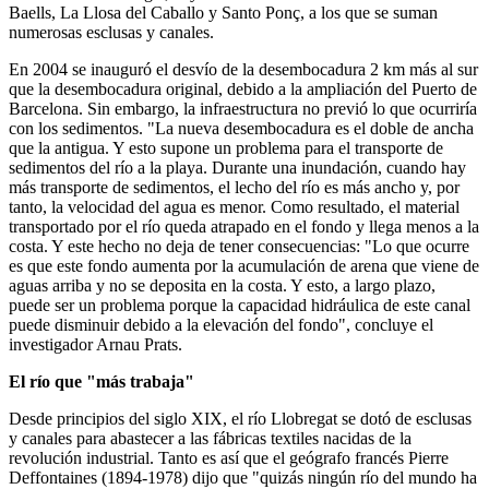
Baells, La Llosa del Caballo y Santo Ponç, a los que se suman
numerosas esclusas y canales.
En 2004 se inauguró el desvío de la desembocadura 2 km más al sur
que la desembocadura original, debido a la ampliación del Puerto de
Barcelona. Sin embargo, la infraestructura no previó lo que ocurriría
con los sedimentos. "La nueva desembocadura es el doble de ancha
que la antigua. Y esto supone un problema para el transporte de
sedimentos del río a la playa. Durante una inundación, cuando hay
más transporte de sedimentos, el lecho del río es más ancho y, por
tanto, la velocidad del agua es menor. Como resultado, el material
transportado por el río queda atrapado en el fondo y llega menos a la
costa. Y este hecho no deja de tener consecuencias: "Lo que ocurre
es que este fondo aumenta por la acumulación de arena que viene de
aguas arriba y no se deposita en la costa. Y esto, a largo plazo,
puede ser un problema porque la capacidad hidráulica de este canal
puede disminuir debido a la elevación del fondo", concluye el
investigador Arnau Prats.
El río que "más trabaja"
Desde principios del siglo XIX, el río Llobregat se dotó de esclusas
y canales para abastecer a las fábricas textiles nacidas de la
revolución industrial. Tanto es así que el geógrafo francés Pierre
Deffontaines (1894-1978) dijo que "quizás ningún río del mundo ha