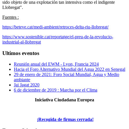
sido objeto de una explotación tan intensiva como el indigente
Llobregat".
Fuentes :
https://beteve.cat/medi-ambient/retroces-delta-riu-llobregat/
https://www.sostenible.cat/reportatge/el-preu-de-la-revolucio-
industrial-al-llobregat
Ultimos eventos
Reunión anual del EWM - Lyon, Francia 2024
Hacia el Foro Alternativo Mundial del Agua 2022 en Senegal
29 de enero de 2021: Foro Social Mundial, Agua y Medio
ambiante
Jai Jagat 2020
6 de diciembre de 2019 : Marcha por el Clima
Iniciativa Ciudadana Europea
¡Recogida de firmas cerrada!