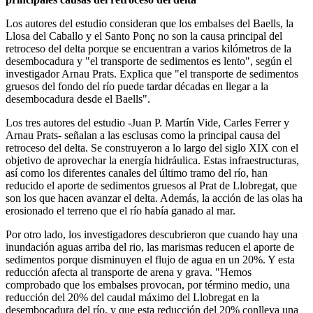
Los autores del estudio consideran que los embalses del Baells, la
Llosa del Caballo y el Santo Ponç no son la causa principal del
retroceso del delta porque se encuentran a varios kilómetros de la
desembocadura y "el transporte de sedimentos es lento", según el
investigador Arnau Prats. Explica que "el transporte de sedimentos
gruesos del fondo del río puede tardar décadas en llegar a la
desembocadura desde el Baells".
Los tres autores del estudio -Juan P. Martín Vide, Carles Ferrer y
Arnau Prats- señalan a las esclusas como la principal causa del
retroceso del delta. Se construyeron a lo largo del siglo XIX con el
objetivo de aprovechar la energía hidráulica. Estas infraestructuras,
así como los diferentes canales del último tramo del río, han
reducido el aporte de sedimentos gruesos al Prat de Llobregat, que
son los que hacen avanzar el delta. Además, la acción de las olas ha
erosionado el terreno que el río había ganado al mar.
Por otro lado, los investigadores descubrieron que cuando hay una
inundación aguas arriba del rio, las marismas reducen el aporte de
sedimentos porque disminuyen el flujo de agua en un 20%. Y esta
reducción afecta al transporte de arena y grava. "Hemos
comprobado que los embalses provocan, por término medio, una
reducción del 20% del caudal máximo del Llobregat en la
desembocadura del río, y que esta reducción del 20% conlleva una