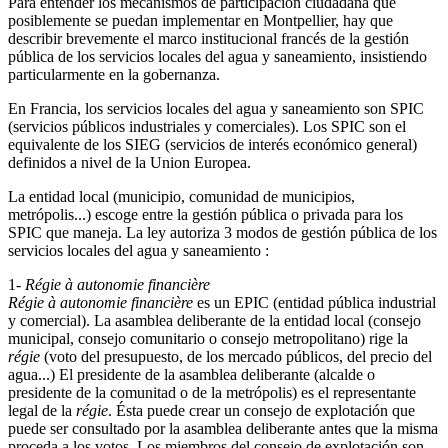
Para entender los mecanismos de participación ciudadana que
posiblemente se puedan implementar en Montpellier, hay que
describir brevemente el marco institucional francés de la gestión
pública de los servicios locales del agua y saneamiento, insistiendo
particularmente en la gobernanza.
En Francia, los servicios locales del agua y saneamiento son SPIC
(servicios públicos industriales y comerciales). Los SPIC son el
equivalente de los SIEG (servicios de interés económico general)
definidos a nivel de la Union Europea.
La entidad local (municipio, comunidad de municipios,
metrópolis...) escoge entre la gestión pública o privada para los
SPIC que maneja. La ley autoriza 3 modos de gestión pública de los
servicios locales del agua y saneamiento :
1-
Régie à autonomie financière
Régie à autonomie financière
es un EPIC (entidad pública industrial
y comercial). La asamblea deliberante de la entidad local (consejo
municipal, consejo comunitario o consejo metropolitano) rige la
régie
(voto del presupuesto, de los mercado públicos, del precio del
agua...) El presidente de la asamblea deliberante (alcalde o
presidente de la comunitad o de la metrópolis) es el representante
legal de la
régie
. Ésta puede crear un consejo de explotación que
puede ser consultado por la asamblea deliberante antes que la misma
proceda a los votos. Los miembros del consejo de explotación son