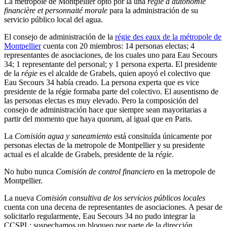
La metropole de Montpellier optó por la una
régie à autonomie
financière et personnaité morale
para la administración de su
servicio público local del agua.
El consejo de administración de la
régie des eaux de la métropole de
Montpellier
cuenta con 20 miembros: 14 personas electas; 4
representantes de asociaciones, de los cuales uno para Eau Secours
34; 1 representante del personal; y 1 persona experta. El presidente
de la
régie
es el alcalde de Grabels, quien apoyó el colectivo que
Eau Secours 34 había creado. La persona experta que es vice
presidente de la régie formaba parte del colectivo. El ausentismo de
las personas electas es muy elevado. Pero la composición del
consejo de administración hace que siempre sean mayoritarias a
partir del momento que haya quorum, al igual que en Paris.
La
Comisión agua y saneamiento
está consituída únicamente por
personas electas de la metropole de Montpellier y su presidente
actual es el alcalde de Grabels, presidente de la
régie
.
No hubo nunca
Comisión de control financiero
en la metropole de
Montpellier.
La nueva
Comisión consultiva de los servicios públicos locales
cuenta con una decena de representantes de asociaciones. A pesar de
solicitarlo regularmente, Eau Secours 34 no pudo integrar la
CCSPL; sospechamos un bloqueo por parte de la dirección