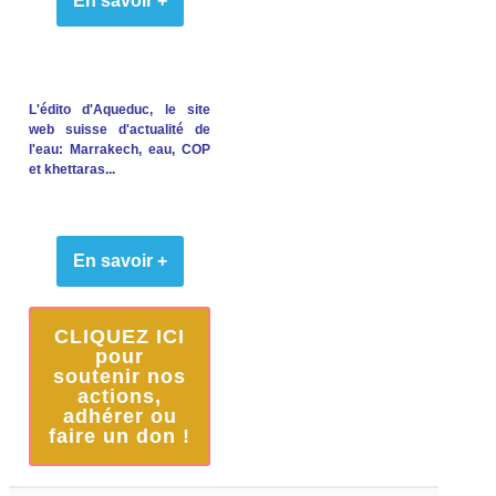
En savoir +
L'édito d'Aqueduc, le site
web suisse d'actualité de
l'eau: Marrakech, eau, COP
et khettaras...
En savoir +
CLIQUEZ ICI
pour
soutenir nos
actions,
adhérer ou
faire un don !