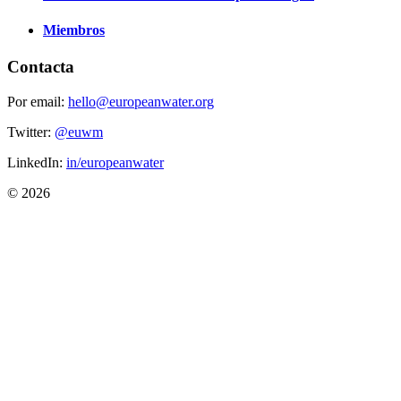
Miembros
Contacta
Por email:
hello@europeanwater.org
Twitter:
@euwm
LinkedIn:
in/europeanwater
© 2026