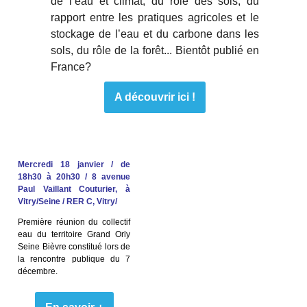
de l’eau et climat, du rôle des sols, du
rapport entre les pratiques agricoles et le
stockage de l’eau et du carbone dans les
sols, du rôle de la forêt... Bientôt publié en
France?
A découvrir ici !
Mercredi 18 janvier / de
18h30 à 20h30 / 8 avenue
Paul Vaillant Couturier, à
Vitry/Seine / RER C, Vitry/
Première réunion du collectif
eau du territoire Grand Orly
Seine Bièvre constitué lors de
la rencontre publique du 7
décembre.