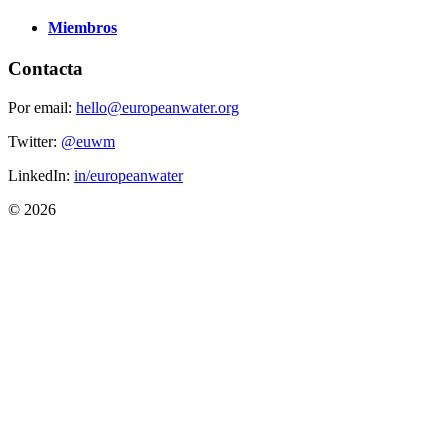
Miembros
Contacta
Por email:
hello@europeanwater.org
Twitter:
@euwm
LinkedIn:
in/europeanwater
© 2026