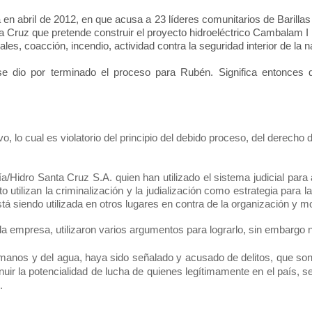
 en abril de 2012, en que acusa a 23 líderes comunitarios de Barillas
a Cruz que pretende construir el proyecto hidroeléctrico Cambalam I
s, coacción, incendio, actividad contra la seguridad interior de la na
e dio por terminado el proceso para Rubén. Significa entonces q
o, lo cual es violatorio del principio del debido proceso, del derecho
/Hidro Santa Cruz S.A. quien han utilizado el sistema judicial para
to utilizan la criminalización y la judialización como estrategia par
tá siendo utilizada en otros lugares en contra de la organización y mo
la empresa, utilizaron varios argumentos para lograrlo, sin embargo 
manos y del agua, haya sido señalado y acusado de delitos, que son
ir la potencialidad de lucha de quienes legítimamente en el país, se
s.