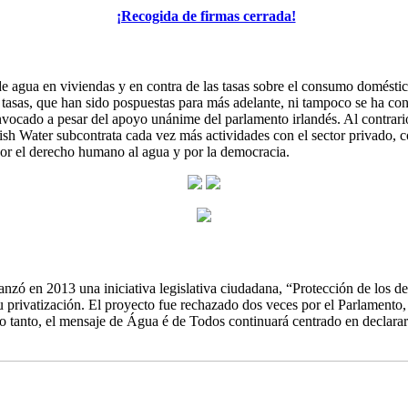
¡Recogida de firmas cerrada!
de agua en viviendas y en contra de las tasas sobre el consumo domést
las tasas, que han sido pospuestas para más adelante, ni tampoco se ha 
convocado a pesar del apoyo unánime del parlamento irlandés. Al contrar
ish Water subcontrata cada vez más actividades con el sector privado, co
por el derecho humano al agua y por la democracia.
lanzó en 2013 una iniciativa legislativa ciudadana, “Protección de los d
su privatización. El proyecto fue rechazado dos veces por el Parlament
lo tanto, el mensaje de Água é de Todos continuará centrado en declara