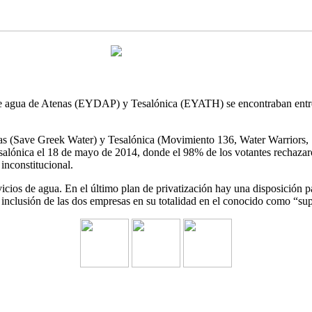
de agua de Atenas (EYDAP) y Tesalónica (EYATH) se encontraban entre l
as (Save Greek Water) y Tesalónica (Movimiento 136, Water Warriors, S
Tesalónica el 18 de mayo de 2014, donde el 98% de los votantes rechaz
nconstitucional.
ervicios de agua. En el último plan de privatización hay una disposi
nclusión de las dos empresas en su totalidad en el conocido como “supe