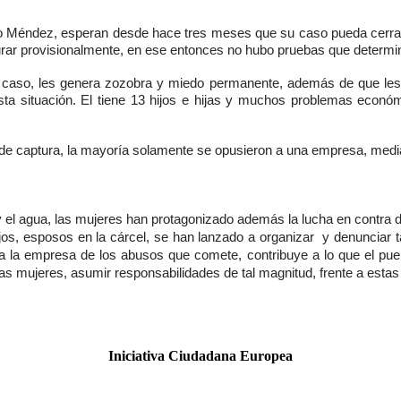
 Méndez, esperan desde hace tres meses que su caso pueda cerrarse
urar provisionalmente, en ese entonces no hubo pruebas que determina
del caso, les genera zozobra y miedo permanente, además de que les
ta situación. El tiene 13 hijos e hijas y muchos problemas económi
captura, la mayoría solamente se opusieron a una empresa, mediante
io y el agua, las mujeres han protagonizado además la lucha en contra de
ijos, esposos en la cárcel, se han lanzado a organizar y denunciar
 la empresa de los abusos que comete, contribuye a lo que el pueblo
de las mujeres, asumir responsabilidades de tal magnitud, frente a 
Iniciativa Ciudadana Europea