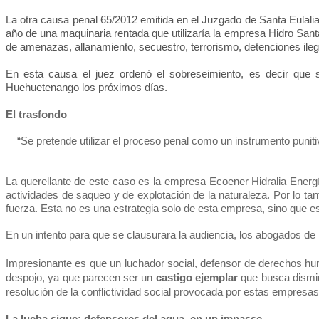
La otra causa penal 65/2012 emitida en el Juzgado de Santa Eulalia
año de una maquinaria rentada que utilizaría la empresa Hidro Sant
de amenazas, allanamiento, secuestro, terrorismo, detenciones ilegale
En esta causa el juez ordenó el sobreseimiento, es decir que s
Huehuetenango los próximos días.
El trasfondo
“Se pretende utilizar el proceso penal como un instrumento punitiv
La querellante de este caso es la empresa Ecoener Hidralia Energía
actividades de saqueo y de explotación de la naturaleza. Por lo tan
fuerza. Esta no es una estrategia solo de esta empresa, sino que es
En un intento para que se clausurara la audiencia, los abogados de 
Impresionante es que un luchador social, defensor de derechos hu
despojo, ya que parecen ser un
castigo ejemplar
que busca disminu
resolución de la conflictividad social provocada por estas empresa
La lucha sigue: defensores del agua, en un impasse