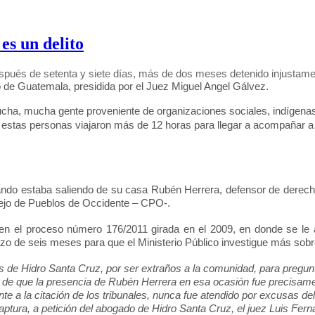
es un delito
spués de setenta y siete días, más de dos meses detenido injustament
 de Guatemala, presidida por el Juez Miguel Angel Gálvez.
ucha, mucha gente proveniente de organizaciones sociales, indígen
 estas personas viajaron más de 12 horas para llegar a acompañar 
cuando estaba saliendo de su casa Rubén Herrera, defensor de dere
sejo de Pueblos de Occidente – CPO-.
en el proceso número 176/2011 girada en el 2009, en donde se le ac
azo de seis meses para que el Ministerio Público investigue más sobr
os de Hidro Santa Cruz, por ser extraños a la comunidad, para pregu
os de que la presencia de Rubén Herrera en esa ocasión fue precisame
a la citación de los tribunales, nunca fue atendido por excusas del
tura, a petición del abogado de Hidro Santa Cruz, el juez Luis Fern