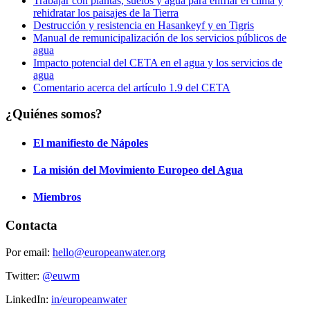
Trabajar con plantas, suelos y agua para enfriar el clima y
rehidratar los paisajes de la Tierra
Destrucción y resistencia en Hasankeyf y en Tigris
Manual de remunicipalización de los servicios públicos de
agua
Impacto potencial del CETA en el agua y los servicios de
agua
Comentario acerca del artículo 1.9 del CETA
¿Quiénes somos?
El manifiesto de Nápoles
La misión del Movimiento Europeo del Agua
Miembros
Contacta
Por email:
hello@europeanwater.org
Twitter:
@euwm
LinkedIn:
in/europeanwater