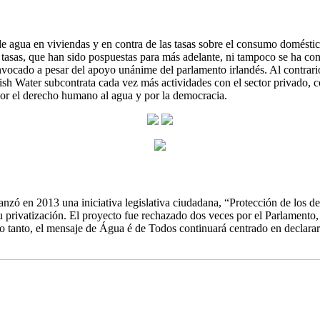
de agua en viviendas y en contra de las tasas sobre el consumo domést
las tasas, que han sido pospuestas para más adelante, ni tampoco se ha 
convocado a pesar del apoyo unánime del parlamento irlandés. Al contrar
ish Water subcontrata cada vez más actividades con el sector privado, co
por el derecho humano al agua y por la democracia.
lanzó en 2013 una iniciativa legislativa ciudadana, “Protección de los d
su privatización. El proyecto fue rechazado dos veces por el Parlament
lo tanto, el mensaje de Água é de Todos continuará centrado en declara