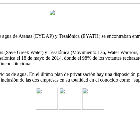
de agua de Atenas (EYDAP) y Tesalónica (EYATH) se encontraban entre l
as (Save Greek Water) y Tesalónica (Movimiento 136, Water Warriors, S
Tesalónica el 18 de mayo de 2014, donde el 98% de los votantes rechaz
nconstitucional.
ervicios de agua. En el último plan de privatización hay una disposi
nclusión de las dos empresas en su totalidad en el conocido como “supe