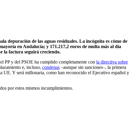
ala depuración de las aguas residuales. La incógnita es cómo de
mayoría en Andalucía; y 171.217,2 euros de multa más al día
e la factura seguirá creciendo.
os del PP y del PSOE ha cumplido completamente con
la directiva sobre
plazamiento e, incluso,
condenas
–aunque sin sanciones–, la primera
e la UE. Y será millonaria, como han reconocido el Ejecutivo español y
nados por estos mismos incumplimientos.