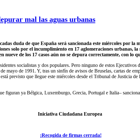
depurar mal las aguas urbanas
icadas duda de que España será sancionada este miércoles por la m
ones solo por el incumplimiento en 17 aglomeraciones urbanas, la 
 en nueve de los 17 casos aún no se depura correctamente, con lo qu
esidentes socialistas y dos populares. Pero ninguno de estos Ejecutiv
 de mayo de 1991. Y, tras un sinfín de avisos de Bruselas, cartas de em
está previsto que llegue este miércoles desde el Tribunal de Justicia d
 que figuran ya Bélgica, Luxemburgo, Grecia, Portugal e Italia– sancio
Iniciativa Ciudadana Europea
¡Recogida de firmas cerrada!