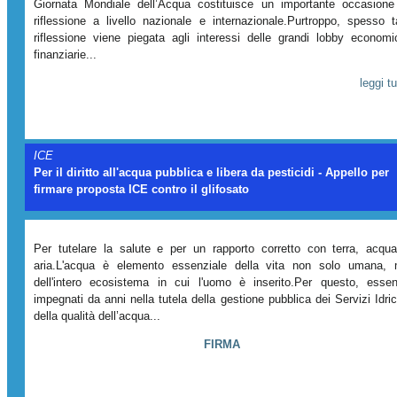
Giornata Mondiale dell’Acqua costituisce un importante occasione
riflessione a livello nazionale e internazionale.Purtroppo, spesso t
riflessione viene piegata agli interessi delle grandi lobby economi
finanziarie...
leggi tu
ICE
Per il diritto all'acqua pubblica e libera da pesticidi - Appello per
firmare proposta ICE contro il glifosato
Per tutelare la salute e per un rapporto corretto con terra, acqu
aria.L'acqua è elemento essenziale della vita non solo umana,
dell'intero ecosistema in cui l'uomo è inserito.Per questo, esse
impegnati da anni nella tutela della gestione pubblica dei Servizi Idric
della qualità dell’acqua...
FIRMA