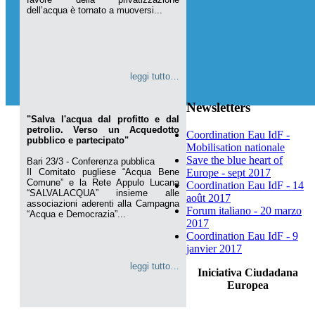
dell’acqua è tornato a muoversi...
leggi tutto…
Newsletters
"Salva l'acqua dal profitto e dal
petrolio. Verso un Acquedotto
Coordination Eau IdF -
pubblico e partecipato"
Mobilisation nationale
Save the blue heart of
Bari 23/3 - Conferenza pubblica
Il Comitato pugliese “Acqua Bene
Europe - sept 2017
Comune” e la Rete Appulo Lucana
Coordination Eau IdF - 14
“SALVALACQUA” insieme alle
août 2017
associazioni aderenti alla Campagna
Forum italiano - 20 marzo
“Acqua e Democrazia”...
2017
Coordination Eau IdF - 9
janvier 2017
leggi tutto…
Iniciativa Ciudadana
Europea