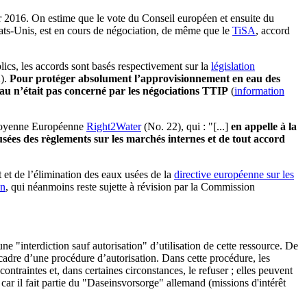
ier 2016. On estime que le vote du Conseil européen et ensuite du
Etats-Unis, est en cours de négociation, de même que le
TiSA
, accord
ics, les accords sont basés respectivement sur la
législation
).
Pour protéger absolument l’approvisionnement en eau des
au n’était pas concerné par les négociations TTIP
(
information
 Citoyenne Européenne
Right2Water
(No. 22), qui : "[...]
en appelle à la
sées des règlements sur les marchés internes et de tout accord
et de l’élimination des eaux usées de la
directive européenne sur les
on
, qui néanmoins reste sujette à révision par la Commission
ne "interdiction sauf autorisation" d’utilisation de cette ressource. De
 cadre d’une procédure d’autorisation. Dans cette procédure, les
ntraintes et, dans certaines circonstances, le refuser ; elles peuvent
ar il fait partie du "Daseinsvorsorge" allemand (missions d'intérêt