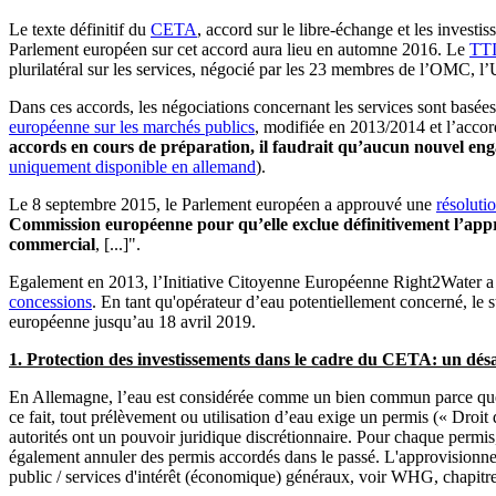
Le texte définitif du
CETA
, accord sur le libre-échange et les invest
Parlement européen sur cet accord aura lieu en automne 2016. Le
TTI
plurilatéral sur les services, négocié par les 23 membres de l’OMC, l’
Dans ces accords, les négociations concernant les services sont basées 
européenne sur les marchés publics
, modifiée en 2013/2014 et l’acco
accords en cours de préparation, il faudrait qu’aucun nouvel eng
uniquement disponible en allemand
).
Le 8 septembre 2015, le Parlement européen a approuvé une
résoluti
Commission européenne pour qu’elle exclue définitivement l’approv
commercial
, [...]".
Egalement en 2013, l’Initiative Citoyenne Européenne Right2Water a e
concessions
. En tant qu'opérateur d’eau potentiellement concerné, le
européenne jusqu’au 18 avril 2019.
1. Protection des investissements dans le cadre du CETA: un dé
En Allemagne, l’eau est considérée comme un bien commun parce que l
ce fait, tout prélèvement ou utilisation d’eau exige un permis (« Droit
autorités ont un pouvoir juridique discrétionnaire. Pour chaque permis,
également annuler des permis accordés dans le passé. L'approvisionneme
public / services d'intérêt (économique) généraux, voir WHG, chapitre