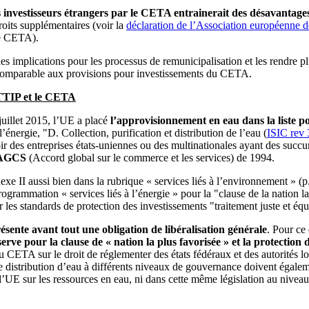
ls investisseurs étrangers par le CETA entrainerait des désavantag
roits supplémentaires (voir la
déclaration de l’Association européenne d
le CETA).
es implications pour les processus de remunicipalisation et les rendre pl
 comparable aux provisions pour investissements du CETA.
 TTIP et le CETA
uillet 2015, l’UE a placé
l’approvisionnement en eau dans la liste po
l’énergie, "D. Collection, purification et distribution de l’eau (
ISIC rev 
ir des entreprises états-uniennes ou des multinationales ayant des succu
l’AGCS
(Accord global sur le commerce et les services) de 1994.
xe II aussi bien dans la rubrique « services liés à l’environnement » (p.
ogrammation « services liés à l’énergie » pour la "clause de la nation l
 les standards de protection des investissements "traitement juste et équ
ésente avant tout une obligation de libéralisation générale
. Pour ce
erve pour la clause de « nation la plus favorisée » et la protection 
CETA sur le droit de réglementer des états fédéraux et des autorités lo
e distribution d’eau à différents niveaux de gouvernance doivent égale
 l’UE sur les ressources en eau, ni dans cette même législation au nivea