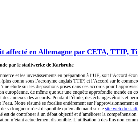
it affecté en Allemagne par CETA, TTIP, T
ude par le stadtwerke de Karlsruhe
ommerce et les investissements en préparation à l’UE, soit l’Accord éc
t (plus connu sous l’acronyme anglais TTIP) et l’Accord sur le commerc
d’une étude sur les dispositions prises dans ces accords pour l’approvisi
sion européenne, de même que sur une enquête approfondie menée en con
et des annexes des accords. Pendant l’étude, des échanges étroits et perm
l’eau. Notre résumé se focalise entièrement sur l’approvisionnement en e
t de sa longueur n’est disponible qu’en allemand sur le
site web du stad
mé est de contribuer à un débat objectif et d’améliorer la compréhensio
tion n’étant actuellement disponible. L’utilisation à des fins non commer