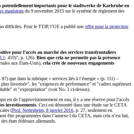
es potentiellement importants pour le stadtwerke de Karlsruhe en
es magistrats
du 9 novembre 2015 sur le système de règlement des
us difficiles. Pour le TTIP, l’UE a publié une
offre pour la protection
sitive pour l’accès au marché des services transfrontaliers
3.1
: 410)", p. 126).
Bien que cela ne permette pas la présence
rsales aux Etats-Unis),
cela crée de nouveaux engagements
 87) que dans la rubrique « services liés à l’énergie » (p. 111) –
a plus favorisée", les "exigences de performance" et "cadres supérieurs
itable" et "expropriation" (voir No. 1 ci-dessus).
 qui est de l’approvisionnement en eau, il y a une réserve pour l’accès
des investissements
. Ceci est démontré dans une étude sur le CETA
cales (
Prof. Nettesheim, 8 janvier 2016
, p. 27, seulement en
ment être programmées dans l’annexe I du CETA, mais cela n’est fait,
u des états fédéraux allemands.