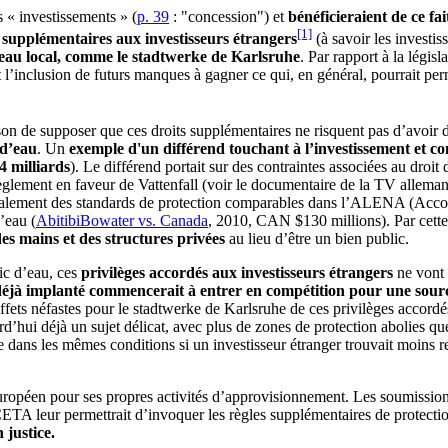
 « investissements » (
p. 39
: "concession") et
bénéficieraient de ce fa
[1]
supplémentaires aux investisseurs étrangers
(à savoir les investi
veau local, comme le stadtwerke de Karlsruhe
. Par rapport à la légi
ait l’inclusion de futurs manques à gagner ce qui, en général, pourrait p
son de supposer que ces droits supplémentaires ne risquent pas d’avoir 
 d’eau
. Un
exemple d'un différend touchant à l’investissement et co
 milliards
). Le différend portait sur des contraintes associées au droit
 règlement en faveur de Vattenfall (voir le documentaire de la TV allem
galement des standards de protection comparables dans l’ALENA (Accor
’eau (
AbitibiBowater vs. Canada
, 2010, CAN $130 millions). Par cett
des mains et des structures privées
au lieu d’être un bien public.
ic d’eau, ces
privilèges accordés aux investisseurs étrangers
ne vont 
déjà implanté commencerait à entrer en compétition pour une source
s effets néfastes pour le stadtwerke de Karlsruhe de ces privilèges accord
urd’hui déjà un sujet délicat, avec plus de zones de protection abolies 
le dans les mêmes conditions si un investisseur étranger trouvait moins r
uropéen pour ses propres activités d’approvisionnement. Les soumissionn
ETA leur permettrait d’invoquer les règles supplémentaires de protecti
 justice.