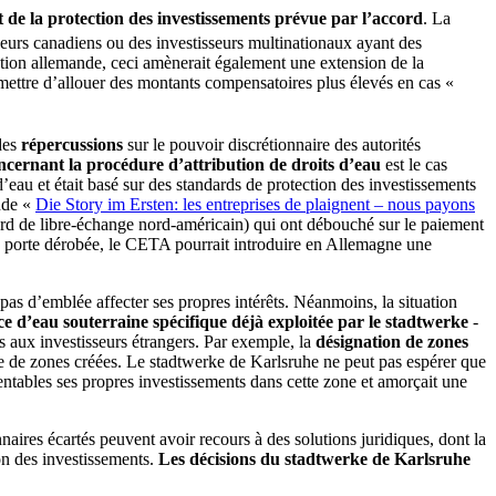
it de la protection des investissements prévue par l’accord
. La
sseurs canadiens ou des investisseurs multinationaux ayant des
slation allemande, ceci amènerait également une extension de la
ermettre d’allouer des montants compensatoires plus élevés en cas «
des
répercussions
sur le pouvoir discrétionnaire des autorités
ncernant la procédure d’attribution de droits d’eau
est le cas
 d’eau et était basé sur des standards de protection des investissements
ande «
Die Story im Ersten: les entreprises de plaignent – nous payons
d de libre-échange nord-américain) qui ont débouché sur le paiement
e porte dérobée, le CETA pourrait introduire en Allemagne une
pas d’emblée affecter ses propres intérêts. Néanmoins, la situation
 d’eau souterraine spécifique déjà exploitée par le stadtwerke
-
és aux investisseurs étrangers. Par exemple, la
désignation de zones
que de zones créées. Le stadtwerke de Karlsruhe ne peut pas espérer que
entables ses propres investissements dans cette zone et amorçait une
aires écartés peuvent avoir recours à des solutions juridiques, dont la
on des investissements.
Les décisions du stadtwerke de Karlsruhe