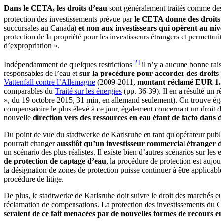
Dans le CETA, les droits d’eau
sont généralement traités comme des
protection des investissements prévue par
le CETA donne des droits 
succursales au Canada)
et non aux investisseurs qui opèrent au ni
protection de la propriété pour les investisseurs étrangers et permettr
d’expropriation ».
[2]
Indépendamment de quelques restrictions
il n’y a aucune bonne rai
responsables de l’eau et
sur la procédure pour accorder des droits
Vattenfall contre l’Allemagne
(2009-2011,
montant réclamé EUR 1.4
comparables du
Traité sur les énergies
(pp. 36-39). Il en a résulté un
», du 19 octobre 2015, 31 min, en allemand seulement). On trouve é
compensatoire le plus élevé à ce jour, également concernant un droit d
nouvelle
direction vers des ressources en eau étant de facto dans 
Du point de vue du stadtwerke de Karlsruhe en tant qu'opérateur publ
pourrait changer
aussitôt qu’un investisseur commercial étranger 
un scénario des plus réalistes. Il existe bien d’autres scénarios sur le
de protection de captage d’eau
, la procédure de protection est aujo
la désignation de zones de protection puisse continuer à être applicab
procédure de litige.
De plus, le stadtwerke de Karlsruhe doit suivre le droit des marchés e
réclamation de compensations. La protection des investissements du C
seraient de ce fait menacées par de nouvelles formes de recours en