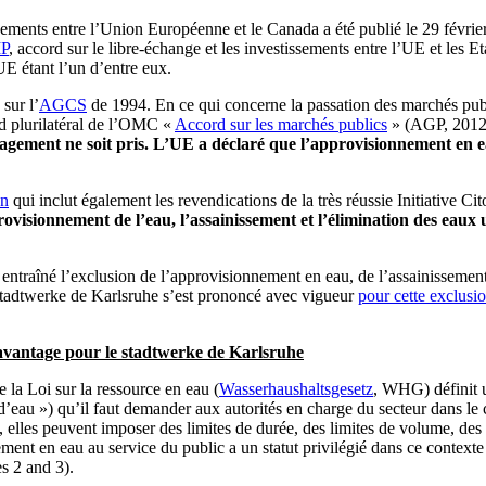
issements entre l’Union Européenne et le Canada a été publié le 29 févr
P
, accord sur le libre-échange et les investissements entre l’UE et les 
UE étant l’un d’entre eux.
sur l’
AGCS
de 1994. En ce qui concerne la passation des marchés publ
rd plurilatéral de l’OMC «
Accord sur les marchés publics
» (AGP, 2012
agement ne soit pris. L’UE a déclaré que l’approvisionnement en e
on
qui inclut également les revendications de la très réussie Initiative
isionnement de l’eau, l’assainissement et l’élimination des eaux u
ntraîné l’exclusion de l’approvisionnement en eau, de l’assainissement 
 stadtwerke de Karlsruhe s’est prononcé avec vigueur
pour cette exclusi
savantage pour le stadtwerke de Karlsruhe
a Loi sur la ressource en eau (
Wasserhaushaltsgesetz
, WHG) définit u
 d’eau ») qu’il faut demander aux autorités en charge du secteur dans le
 elles peuvent imposer des limites de durée, des limites de volume, des co
nt en eau au service du public a un statut privilégié dans ce contexte c
s 2 and 3).