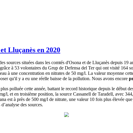
 et Lluçanès en 2020
 des sources situées dans les comtés d'Osona et de Lluçanès depuis 19 an
e grâce à 53 volontaires du Grup de Defensa del Ter qui ont visité 164 
 l’eau à une concentration en nitrates de 50 mg/l. La valeur moyenne cette
poser qu'il y a eu une réelle baisse de la pollution. Nous avons encore
pr
 plus polluée cette année, battant le record historique depuis le début d
/l, et en troisième position, la source Cassanell de Taradell, avec 344,
na est à près de 500 mg/l de nitrate, une valeur 10 fois plus élevée que 
 d’analyse des sources.