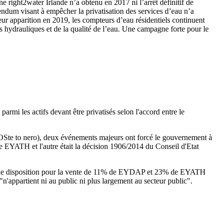
e right2water Irlande n’a obtenu en 2017 ni l’arrêt définitif de
érendum visant à empêcher la privatisation des services d’eau n’a
eur apparition en 2019, les compteurs d’eau résidentiels continuent
res hydrauliques et de la qualité de l’eau. Une campagne forte pour le
i les actifs devant être privatisés selon l'accord entre le
Ste to nero), deux événements majeurs ont forcé le gouvernement à
de EYATH et l'autre était la décision 1906/2014 du
Conseil d'Etat
 a une disposition pour la vente de 11% de EYDAP et 23% de EYATH
"n'appartient ni au public ni plus largement au secteur public".