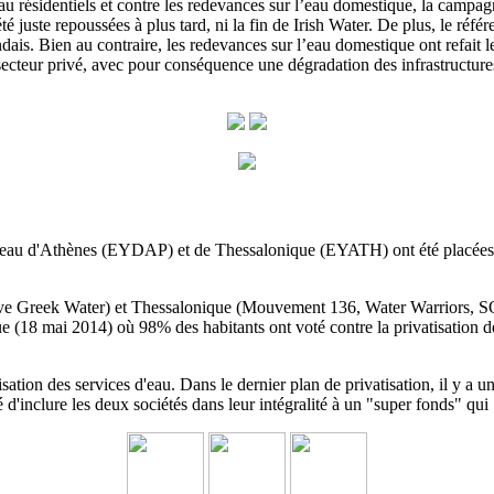
au résidentiels et contre les redevances sur l’eau domestique, la campagn
té juste repoussées à plus tard, ni la fin de Irish Water. De plus, le réf
dais. Bien au contraire, les redevances sur l’eau domestique ont refait l
 au secteur privé, avec pour conséquence une dégradation des infrastructu
'eau d'Athènes (EYDAP) et de Thessalonique (EYATH) ont été placées parm
ave Greek Water) et Thessalonique (Mouvement 136, Water Warriors, SO
e (18 mai 2014) où 98% des habitants ont voté contre la privatisation 
sation des services d'eau.
Dans le dernier plan de privatisation, il y
é d'inclure les deux sociétés dans leur intégralité à un
"super fonds" qui 