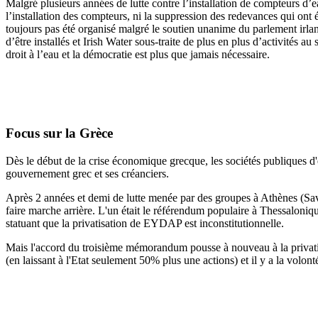
Malgré plusieurs années de lutte contre l’installation de compteurs d’e
l’installation des compteurs, ni la suppression des redevances qui ont é
toujours pas été organisé malgré le soutien unanime du parlement irlan
d’être installés et Irish Water sous-traite de plus en plus d’activités
droit à l’eau et la démocratie est plus que jamais nécessaire.
Focus sur la Grèce
Dès le début de la crise économique grecque, les sociétés publiques d
gouvernement grec et ses créanciers.
Après 2 années et demi de lutte menée par des groupes à Athènes (S
faire marche arrière.
L'un était le référendum populaire à Thessaloniqu
statuant
que la privatisation de EYDAP est inconstitutionnelle.
Mais l'accord du troisième mémorandum pousse à nouveau à la privati
(en laissant à l'Etat seulement 50% plus une actions) et il y a la volont