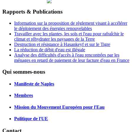
Rapports & Publications
Information sur la proposition de règlement visant à accélérer
le déploiement des énergies renouvelables
Travailler avec les plantes, les sols et l'eau pour rafraîchir le
climat et réhydrater les paysages de la Terre
Destruction et résistance à Hasankeyf et sur le Tigre
La réduction de débit d'eau est illégale
Analyse des difficultés d'accès à l'eau rencontrées par les
ménages en retard de paiement de leur facture d'eau en France
Qui sommes-nous
Manifeste de Naples
Membres
Mission du Mouvement Européen pour l'Eau
Politique de l'UE
Contact