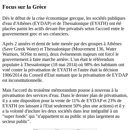
Focus sur la Grèce
Dès le début de la crise économique grecque, les sociétés publiques
d'eau d'Athènes (EYDAP) et de Thessalonique (EYATH) ont été
placées parmi les actifs devant être privatisés selon l'accord entre le
gouvernement grec et ses créanciers.
Après 2 années et demi de lutte menée par des groupes à Athènes
(Save Greek Water) et Thessalonique (Mouvement 136, Water
Warriors, SOSte to nero), deux événements majeurs ont forcé le
gouvernement à faire marche arrière.
L'un était le référendum
populaire à Thessalonique (18 mai 2014) où 98% des habitants ont
voté contre la privatisation de EYATH et l'autre était la décision
1906/2014 du
Conseil d'Etat statuant
que la privatisation de EYDAP
est inconstitutionnelle.
Mais l'accord du troisième mémorandum pousse à nouveau à la
privatisation des services d'eau.
Dans le dernier plan de privatisation,
il y a une disposition pour la vente de 11% de EYDAP et 23% de
EYATH (en laissant à l'Etat seulement 50% plus une actions) et il y
a la volonté d'inclure les deux sociétés dans leur intégralité à un
"super fonds" qui "n'appartient ni au public ni plus largement au
secteur public".