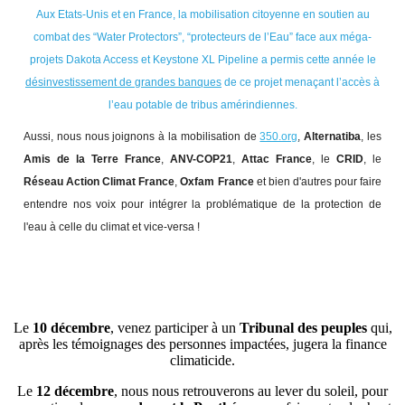
Aux Etats-Unis et en France, la mobilisation citoyenne en soutien au
combat des “Water Protectors”, “protecteurs de l’Eau” face aux méga-
projets Dakota Access et Keystone XL Pipeline a permis cette année le
désinvestissement de grandes banques
de ce projet menaçant l’accès à
l’eau potable de tribus amérindiennes.
Aussi, nous nous joignons à la mobilisation de
350.org
,
Alternatiba
, les
Amis de la Terre France
,
ANV-COP21
,
Attac France
, le
CRID
, le
Réseau Action Climat France
,
Oxfam France
et bien d'autres pour faire
entendre nos voix pour intégrer la problématique de la protection de
l'eau à celle du climat et vice-versa !
Le
10 décembre
, venez participer à un
Tribunal des peuples
qui,
après les témoignages des personnes impactées, jugera la finance
climaticide.
Le
12 décembre
, nous nous retrouverons au lever du soleil, pour