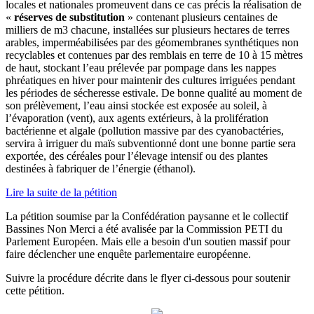
locales et nationales promeuvent dans ce cas précis la réalisation de
«
réserves de substitution
» contenant plusieurs centaines de
milliers de m3 chacune, installées sur plusieurs hectares de terres
arables, imperméabilisées par des géomembranes synthétiques non
recyclables et contenues par des remblais en terre de 10 à 15 mètres
de haut, stockant l’eau prélevée par pompage dans les nappes
phréatiques en hiver pour maintenir des cultures irriguées pendant
les périodes de sécheresse estivale. De bonne qualité au moment de
son prélèvement, l’eau ainsi stockée est exposée au soleil, à
l’évaporation (vent), aux agents extérieurs, à la prolifération
bactérienne et algale (pollution massive par des cyanobactéries,
servira à irriguer du maïs subventionné dont une bonne partie sera
exportée, des céréales pour l’élevage intensif ou des plantes
destinées à fabriquer de l’énergie (éthanol).
Lire la suite de la pétition
La pétition soumise par la Confédération paysanne et le collectif
Bassines Non Merci a été avalisée par la Commission PETI du
Parlement Européen. Mais elle a besoin d'un soutien massif pour
faire déclencher une enquête parlementaire européenne.
Suivre la procédure décrite dans le flyer ci-dessous pour soutenir
cette pétition.