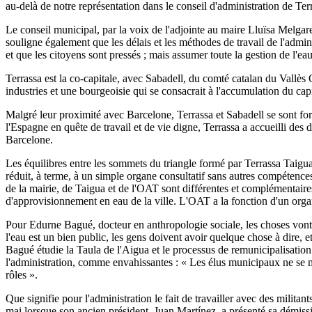
au-delà de notre représentation dans le conseil d'administration de Terr
Le conseil municipal, par la voix de l'adjointe au maire Lluïsa Melgare
souligne également que les délais et les méthodes de travail de l'admini
et que les citoyens sont pressés ; mais assumer toute la gestion de l'ea
Terrassa est la co-capitale, avec Sabadell, du comté catalan du Vallès 
industries et une bourgeoisie qui se consacrait à l'accumulation du capi
Malgré leur proximité avec Barcelone, Terrassa et Sabadell se sont forgé
l'Espagne en quête de travail et de vie digne, Terrassa a accueilli des 
Barcelone.
Les équilibres entre les sommets du triangle formé par Terrassa Taigua,
réduit, à terme, à un simple organe consultatif sans autres compétences
de la mairie, de Taigua et de l'OAT sont différentes et complémentaires.
d'approvisionnement en eau de la ville. L'OAT a la fonction d'un organe 
Pour Edurne Bagué, docteur en anthropologie sociale, les choses vont d
l'eau est un bien public, les gens doivent avoir quelque chose à dire, 
Bagué étudie la Taula de l'Aigua et le processus de remunicipalisation d
l'administration, comme envahissantes : « Les élus municipaux ne se met
rôles ».
Que signifie pour l'administration le fait de travailler avec des mili
mai lorsque son ancien président, Juan Martínez, a présenté sa démissio