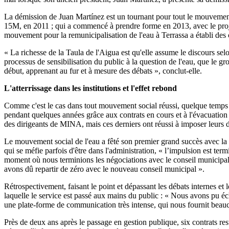
La démission de Juan Martínez est un tournant pour tout le mouvemen
15M, en 2011 ; qui a commencé à prendre forme en 2013, avec le projet
mouvement pour la remunicipalisation de l'eau à Terrassa a établi des
« La richesse de la Taula de l'Aigua est qu'elle assume le discours sel
processus de sensibilisation du public à la question de l'eau, que le gro
début, apprenant au fur et à mesure des débats », conclut-elle.
L'atterrissage dans les institutions et l'effet rebond
Comme c'est le cas dans tout mouvement social réussi, quelque temps p
pendant quelques années grâce aux contrats en cours et à l'évacuation 
des dirigeants de MINA, mais ces derniers ont réussi à imposer leurs d
Le mouvement social de l'eau a fêté son premier grand succès avec la re
qui se méfie parfois d'être dans l'administration, « l’impulsion est t
moment où nous terminions les négociations avec le conseil municipal, 
avons dû repartir de zéro avec le nouveau conseil municipal ».
Rétrospectivement, faisant le point et dépassant les débats internes et 
laquelle le service est passé aux mains du public : « Nous avons pu éch
une plate-forme de communication très intense, qui nous fournit beauco
Près de deux ans après le passage en gestion publique, six contrats res