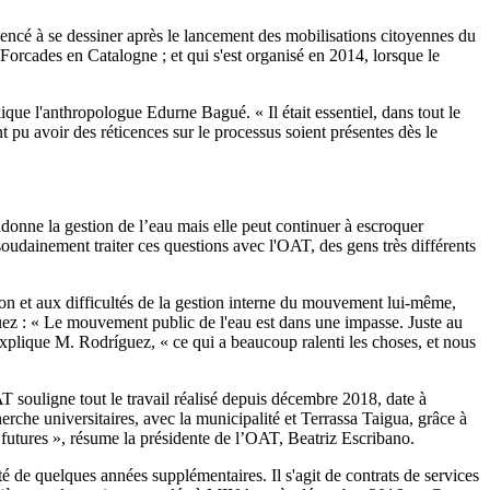
ncé à se dessiner après le lancement des mobilisations citoyennes du
orcades en Catalogne ; et qui s'est organisé en 2014, lorsque le
ique l'anthropologue Edurne Bagué. « Il était essentiel, dans tout le
nt pu avoir des réticences sur le processus soient présentes dès le
donne la gestion de l’eau mais elle peut continuer à escroquer
oudainement traiter ces questions avec l'OAT, des gens très différents
tion et aux difficultés de la gestion interne du mouvement lui-même,
guez : « Le mouvement public de l'eau est dans une impasse. Juste au
explique M. Rodríguez, « ce qui a beaucoup ralenti les choses, et nous
OAT souligne tout le travail réalisé depuis décembre 2018, date à
erche universitaires, avec la municipalité et Terrassa Taigua, grâce à
 futures », résume la présidente de l’OAT, Beatriz Escribano.
é de quelques années supplémentaires. Il s'agit de contrats de services