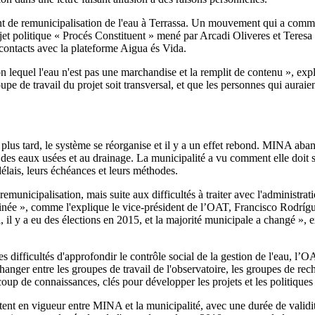
t de remunicipalisation de l'eau à Terrassa. Un mouvement qui a comme
 politique « Procés Constituent » mené par Arcadi Oliveres et Teresa F
 contacts avec la plateforme Aigua és Vida.
on lequel l'eau n'est pas une marchandise et la remplit de contenu », expl
upe de travail du projet soit transversal, et que les personnes qui auraie
lus tard, le système se réorganise et il y a un effet rebond. MINA aban
des eaux usées et au drainage. La municipalité a vu comment elle doit s
élais, leurs échéances et leurs méthodes.
municipalisation, mais suite aux difficultés à traiter avec l'administra
erminée », comme l'explique le vice-président de l’OAT, Francisco Rodrí
il y a eu des élections en 2015, et la majorité municipale a changé », 
les difficultés d'approfondir le contrôle social de la gestion de l'eau, l’
anger entre les groupes de travail de l'observatoire, les groupes de rech
up de connaissances, clés pour développer les projets et les politiques
tent en vigueur entre MINA et la municipalité, avec une durée de validit