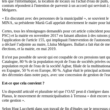
tels que l'informatique, la location de locaux ou l'achat d'eau de pui
contrats répondent à l'intention de parvenir à un accord qui servirait à
Melgares.
« En discutant avec des personnes de la municipalité », se souvient l
MINA, sa présidente Marià Galí appelait directement le maire pour lui d
Certes, tous les témoignages demandés pour cet article coïncident pour 
PSC) et la mairie en novembre 2017 en faisant allusion à des raisons pe
l'application de l'article 155, qui impliquait l'intervention de l'auto
a déclaré l’adjointe au maire, Lluïsa Melgares. Ballart a fait état de me
élections, et la mairie, en mai 2019.
Il n'est pas possible de savoir qui est coupable de ces pressions tant 
Catalogne, 80 % de la population reçoit de l'eau de sociétés privées ou
population reçoit de l'eau de la société Agbar, filiale de la multinati
en Espagne, 50 % et en Europe, 80 %. Agbar était le principal actionn
des décennies dans notre pays, avec une concession de gestion de l'eau d
Est-ce que cela convient ?
Un dispositif articulé et pluraliste tel que l’OAT peut-il s'intégrer dans
Planas, le mouvement de remunicipalisation à Terrassa « doit encore se 
cette gestion ».
Selon Hug Lucchetti dans son travail de fin d'études sur le processus 