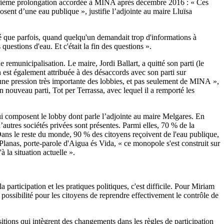
 quatrième prolongation accordée à MINA après décembre 2016 : « Ces
posent d’une eau publique », justifie l’adjointe au maire Lluïsa
ué que parfois, quand quelqu'un demandait trop d'informations à
uestions d'eau. Et c'était la fin des questions ».
remunicipalisation. Le maire, Jordi Ballart, a quitté son parti (le
n est également attribuée à des désaccords avec son parti sur
ué une pression très importante des lobbies, et pas seulement de MINA »,
un nouveau parti, Tot per Terrassa, avec lequel il a remporté les
 qui composent le lobby dont parle l’adjointe au maire Melgares. En
’autres sociétés privées sont présentes. Parmi elles, 70 % de la
. Dans le reste du monde, 90 % des citoyens reçoivent de l'eau publique,
lanas, porte-parole d'Aigua és Vida, « ce monopole s'est construit sur
 la situation actuelle ».
a participation et les pratiques politiques, c'est difficile. Pour Miriam
possibilité pour les citoyens de reprendre effectivement le contrôle de
itions qui intègrent des changements dans les règles de participation