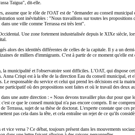
assa Taigua", dit-elle.
s, assume que le rôle de l'OAT est de "demander au conseil municipal de 
stration sont inévitables : "Nous travaillons sur toutes les propositions 
u dans une ville comme Terrassa est très lent".
Occidental. Une zone fortement industrialisée depuis le XIXe siècle, lors
tal.
s alors des identités différentes de celles de la capitale. Il y a un dem
dizaines de milliers d'immigrants. C'est à partir de ce moment qu'elle es
 la municipalité et l'observatoire sont difficiles. L’OAT, qui dispose c
. Anna Crispi est à la tête de la direction Eau du conseil municipal, et 
 Le responsable du service et celui qui prend les décisions est la mairie.
participatif où des propositions sont faites et où le travail des deux au
ans une autre direction : « Nous devons travailler plus dur pour que le
et c'est ce que le conseil municipal n'a pas encore compris. Il ne compre
e Terrassa, sujet de sa thèse de doctorat. L'experte constate que ces pra
tent pas cela dans la tête, et cela entraîne un rejet de ce qu'ils considè
tants et vice versa ? Ce débat, toujours présent dans les mouvements soc
n dans une lettre faisant allusion à des raisons personnelles.