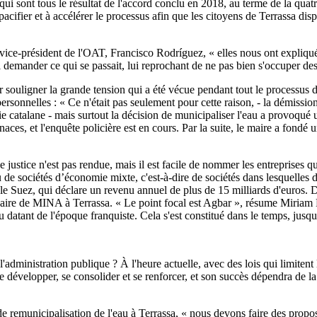
ts, qui sont tous le résultat de l'accord conclu en 2018, au terme de la
 pacifier et à accélérer le processus afin que les citoyens de Terrassa dis
e vice-président de l'OAT, Francisco Rodríguez, « elles nous ont expliq
emander ce qui se passait, lui reprochant de ne pas bien s'occuper des q
souligner la grande tension qui a été vécue pendant tout le processus de 
rsonnelles : « Ce n'était pas seulement pour cette raison, - la démissio
nomie catalane - mais surtout la décision de municipaliser l'eau a provoq
naces, et l'enquête policière est en cours. Par la suite, le maire a fondé 
que justice n'est pas rendue, mais il est facile de nommer les entreprises
 de sociétés d’économie mixte, c'est-à-dire de sociétés dans lesquelles d
onale Suez, qui déclare un revenu annuel de plus de 15 milliards d'euros
aire de MINA à Terrassa. « Le point focal est Agbar », résume Miriam P
atant de l'époque franquiste. Cela s'est constitué dans le temps, jusqu'à
 l'administration publique ? À l'heure actuelle, avec des lois qui limitent l
développer, se consolider et se renforcer, et son succès dépendra de la 
de remunicipalisation de l'eau à Terrassa, « nous devons faire des propos