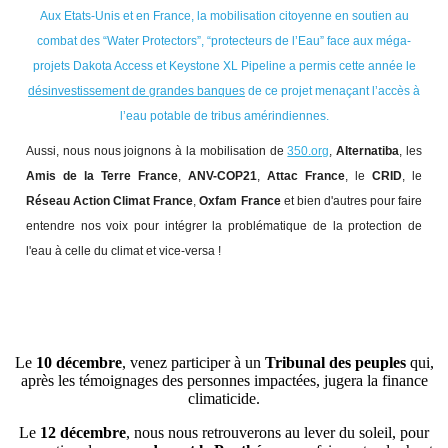
Aux Etats-Unis et en France, la mobilisation citoyenne en soutien au
combat des “Water Protectors”, “protecteurs de l’Eau” face aux méga-
projets Dakota Access et Keystone XL Pipeline a permis cette année le
désinvestissement de grandes banques
de ce projet menaçant l’accès à
l’eau potable de tribus amérindiennes.
Aussi, nous nous joignons à la mobilisation de
350.org
,
Alternatiba
, les
Amis de la Terre France
,
ANV-COP21
,
Attac France
, le
CRID
, le
Réseau Action Climat France
,
Oxfam France
et bien d'autres pour faire
entendre nos voix pour intégrer la problématique de la protection de
l'eau à celle du climat et vice-versa !
Le
10 décembre
, venez participer à un
Tribunal des peuples
qui,
après les témoignages des personnes impactées, jugera la finance
climaticide.
Le
12 décembre
, nous nous retrouverons au lever du soleil, pour