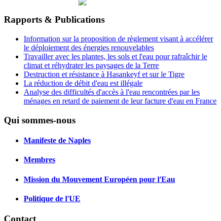
Rapports & Publications
Information sur la proposition de règlement visant à accélérer
le déploiement des énergies renouvelables
Travailler avec les plantes, les sols et l'eau pour rafraîchir le
climat et réhydrater les paysages de la Terre
Destruction et résistance à Hasankeyf et sur le Tigre
La réduction de débit d'eau est illégale
Analyse des difficultés d'accès à l'eau rencontrées par les
ménages en retard de paiement de leur facture d'eau en France
Qui sommes-nous
Manifeste de Naples
Membres
Mission du Mouvement Européen pour l'Eau
Politique de l'UE
Contact