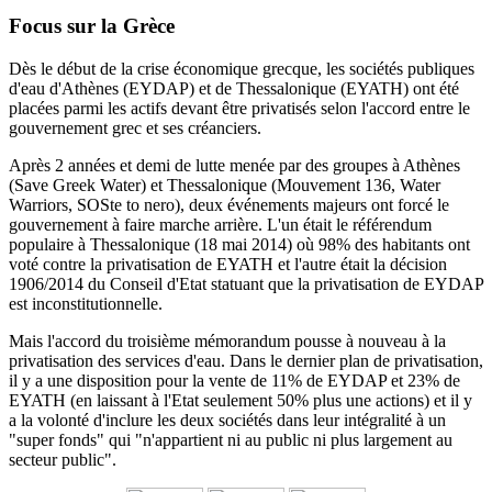
Focus sur la Grèce
Dès le début de la crise économique grecque, les sociétés publiques
d'eau d'Athènes (EYDAP) et de Thessalonique (EYATH) ont été
placées parmi les actifs devant être privatisés selon l'accord entre le
gouvernement grec et ses créanciers.
Après 2 années et demi de lutte menée par des groupes à Athènes
(Save Greek Water) et Thessalonique (Mouvement 136, Water
Warriors, SOSte to nero), deux événements majeurs ont forcé le
gouvernement à faire marche arrière.
L'un était le référendum
populaire à Thessalonique (18 mai 2014) où 98% des habitants ont
voté contre la privatisation de EYATH et l'autre était la décision
1906/2014 du
Conseil d'Etat statuant
que la privatisation de EYDAP
est inconstitutionnelle.
Mais l'accord du troisième mémorandum pousse à nouveau à la
privatisation des services d'eau.
Dans le dernier plan de privatisation,
il y a une disposition pour la vente de 11% de EYDAP et 23% de
EYATH (en laissant à l'Etat seulement 50% plus une actions) et il y
a la volonté d'inclure les deux sociétés dans leur intégralité à un
"super fonds" qui "n'appartient ni au public ni plus largement au
secteur public".