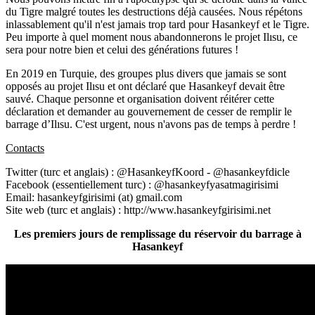
du Tigre malgré toutes les destructions déjà causées. Nous répétons
inlassablement qu'il n'est jamais trop tard pour Hasankeyf et le Tigre.
Peu importe à quel moment nous abandonnerons le projet Ilısu, ce
sera pour notre bien et celui des générations futures !
En 2019 en Turquie, des groupes plus divers que jamais se sont
opposés au projet Ilısu et ont déclaré que Hasankeyf devait être
sauvé. Chaque personne et organisation doivent réitérer cette
déclaration et demander au gouvernement de cesser de remplir le
barrage d’Ilısu. C'est urgent, nous n'avons pas de temps à perdre !
Contacts
Twitter (turc et anglais) : @HasankeyfKoord - @hasankeyfdicle
Facebook (essentiellement turc) : @hasankeyfyasatmagirisimi
Email: hasankeyfgirisimi (at) gmail.com
Site web (turc et anglais) : http://www.hasankeyfgirisimi.net
Les premiers jours de remplissage du réservoir du barrage à
Hasankeyf