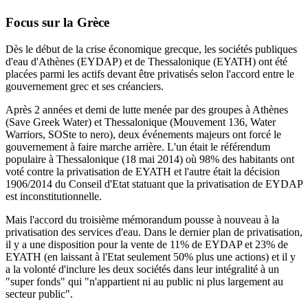
Focus sur la Grèce
Dès le début de la crise économique grecque, les sociétés publiques
d'eau d'Athènes (EYDAP) et de Thessalonique (EYATH) ont été
placées parmi les actifs devant être privatisés selon l'accord entre le
gouvernement grec et ses créanciers.
Après 2 années et demi de lutte menée par des groupes à Athènes
(Save Greek Water) et Thessalonique (Mouvement 136, Water
Warriors, SOSte to nero), deux événements majeurs ont forcé le
gouvernement à faire marche arrière.
L'un était le référendum
populaire à Thessalonique (18 mai 2014) où 98% des habitants ont
voté contre la privatisation de EYATH et l'autre était la décision
1906/2014 du
Conseil d'Etat statuant
que la privatisation de EYDAP
est inconstitutionnelle.
Mais l'accord du troisième mémorandum pousse à nouveau à la
privatisation des services d'eau.
Dans le dernier plan de privatisation,
il y a une disposition pour la vente de 11% de EYDAP et 23% de
EYATH (en laissant à l'Etat seulement 50% plus une actions) et il y
a la volonté d'inclure les deux sociétés dans leur intégralité à un
"super fonds" qui "n'appartient ni au public ni plus largement au
secteur public".