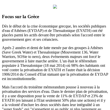
Focus sur la Grèce
Dès le début de la crise économique grecque, les sociétés publiques
d'eau d'Athènes (EYDAP) et de Thessalonique (EYATH) ont été
placées parmi les actifs devant être privatisés selon l'accord entre le
gouvernement grec et ses créanciers.
Après 2 années et demi de lutte menée par des groupes à Athènes
(Save Greek Water) et Thessalonique (Mouvement 136, Water
Warriors, SOSte to nero), deux événements majeurs ont forcé le
gouvernement à faire marche arrière.
L'un était le référendum
populaire à Thessalonique (18 mai 2014) où 98% des habitants ont
voté contre la privatisation de EYATH et l'autre était la décision
1906/2014 du
Conseil d'Etat statuant
que la privatisation de EYDAP
est inconstitutionnelle.
Mais l'accord du troisième mémorandum pousse à nouveau à la
privatisation des services d'eau.
Dans le dernier plan de privatisation,
il y a une disposition pour la vente de 11% de EYDAP et 23% de
EYATH (en laissant à l'Etat seulement 50% plus une actions) et il y
a la volonté d'inclure les deux sociétés dans leur intégralité à un
"super fonds" qui "n'appartient ni au public ni plus largement au