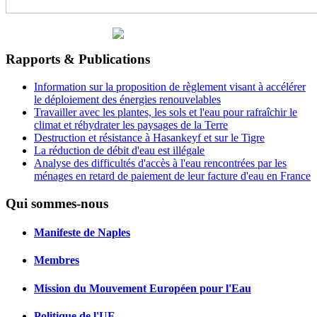
Rapports & Publications
Information sur la proposition de règlement visant à accélérer
le déploiement des énergies renouvelables
Travailler avec les plantes, les sols et l'eau pour rafraîchir le
climat et réhydrater les paysages de la Terre
Destruction et résistance à Hasankeyf et sur le Tigre
La réduction de débit d'eau est illégale
Analyse des difficultés d'accès à l'eau rencontrées par les
ménages en retard de paiement de leur facture d'eau en France
Qui sommes-nous
Manifeste de Naples
Membres
Mission du Mouvement Européen pour l'Eau
Politique de l'UE