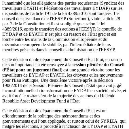
l'unanimité que les allégations des parties requérantes (Syndicat des
travailleurs EYATH et Fédération des travailleurs EYDAP) sur les
dispositions de l'article 191 de la loi 4389/2016 sont fondées. Le
conseil de surveillance de l'EESYP (Superfond), viole l'article 28
par. 2 de la Constitution et il est souligné que, selon la loi
4389/2016, après le transfert des actions à l'EESYP, le contrôle de
EYDAP et de EYATH n’est plus du ressort de l'État grec et est
tombé entre les mains de la Commission européenne et du
mécanisme européen de stabilité, par l'intermédiaire de leurs
membres présents dans le conseil d'administration de l'EESYP.
Cette décision du 4e département du Conseil d'État (qui, en raison
de son importance, a été renvoyée à la
session plénière du Conseil
d’État pour un jugement final
) est une grande victoire pour les
travailleurs de EYDAP et EYATH, les citoyens et les mouvements
pour l'Eau Publique. Une deuxième victoire après la décision
1906/2014 de la Session Plénière du Conseil d’État qui avait jugé
inconstitutionnelle la transformation de EYDAP en société privée, et
avait forcé le re-transfert de la majorité des actions du Hellenic
Republic Asset Development Fund à l'État.
Cette décision du 4e département du Conseil d'État est un
effondrement de la politique des mémorandums et des
gouvernements qui l’ont appliquée, et surtout celui de SYRIZA, qui
malgré les réactions, a procédé à l'inclusion de EYDAP et EYATH