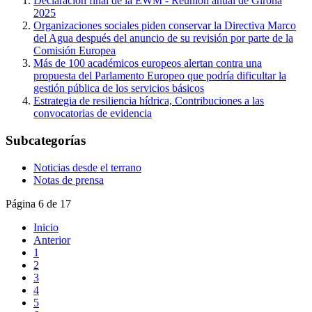
Declaración final de la EWM - Reunión anual de Girona
2025
Organizaciones sociales piden conservar la Directiva Marco
del Agua después del anuncio de su revisión por parte de la
Comisión Europea
Más de 100 académicos europeos alertan contra una
propuesta del Parlamento Europeo que podría dificultar la
gestión pública de los servicios básicos
Estrategia de resiliencia hídrica, Contribuciones a las
convocatorias de evidencia
Subcategorías
Noticias desde el terrano
Notas de prensa
Página 6 de 17
Inicio
Anterior
1
2
3
4
5