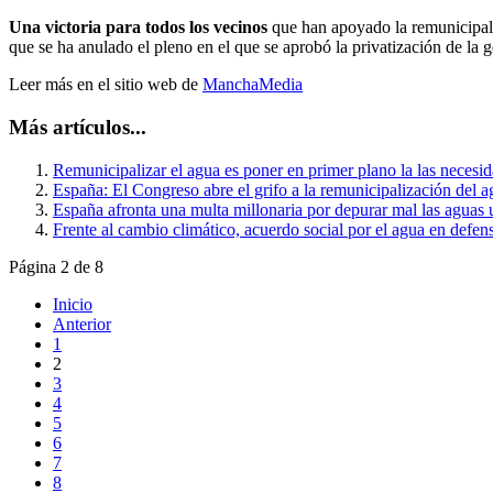
Una victoria para todos los vecinos
que han apoyado la remunicipali
que se ha anulado el pleno en el que se aprobó la privatización de la 
Leer más en el sitio web de
ManchaMedia
Más artículos...
Remunicipalizar el agua es poner en primer plano la las necesi
España: El Congreso abre el grifo a la remunicipalización del a
España afronta una multa millonaria por depurar mal las aguas 
Frente al cambio climático, acuerdo social por el agua en defens
Página 2 de 8
Inicio
Anterior
1
2
3
4
5
6
7
8