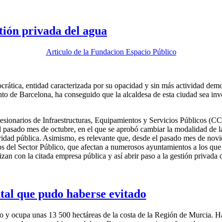
stión privada del agua
Articulo de la Fundacion Espacio Público
rática, entidad caracterizada por su opacidad y sin más actividad demo
to de Barcelona, ha conseguido que la alcaldesa de esta ciudad sea inve
sionarios de Infraestructuras, Equipamientos y Servicios Públicos (CCI
 pasado mes de octubre, en el que se aprobó cambiar la modalidad de la
aridad pública. Asimismo, es relevante que, desde el pasado mes de n
tos del Sector Público, que afectan a numerosos ayuntamientos a los qu
an con la citada empresa pública y así abrir paso a la gestión privada d
tal que pudo haberse evitado
o y ocupa unas 13 500 hectáreas de la costa de la Región de Murcia. Has