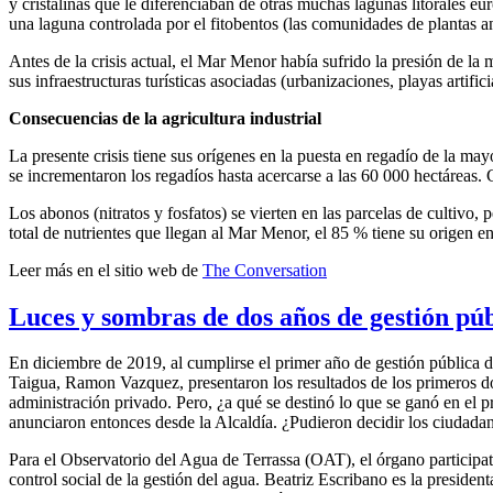
y cristalinas que le diferenciaban de otras muchas lagunas litorales eu
una laguna controlada por el fitobentos (las comunidades de plantas an
Antes de la crisis actual, el Mar Menor había sufrido la presión de la m
sus infraestructuras turísticas asociadas (urbanizaciones, playas artif
Consecuencias de la agricultura industrial
La presente crisis tiene sus orígenes en la puesta en regadío de la ma
se incrementaron los regadíos hasta acercarse a las 60 000 hectáreas. C
Los abonos (nitratos y fosfatos) se vierten en las parcelas de cultivo,
total de nutrientes que llegan al Mar Menor, el 85 % tiene su origen en 
Leer más en el sitio web de
The Conversation
Luces y sombras de dos años de gestión púb
En diciembre de 2019, al cumplirse el primer año de gestión pública de
Taigua, Ramon Vazquez, presentaron los resultados de los primeros do
administración privado. Pero, ¿a qué se destinó lo que se ganó en el p
anunciaron entonces desde la Alcaldía. ¿Pudieron decidir los ciudadan
Para el Observatorio del Agua de Terrassa (OAT), el órgano participat
control social de la gestión del agua. Beatriz Escribano es la preside