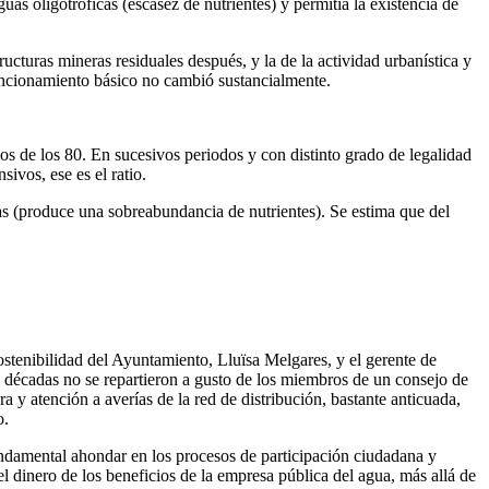
uas oligotróficas (escasez de nutrientes) y permitía la existencia de
ructuras mineras residuales después, y la de la actividad urbanística y
u funcionamiento básico no cambió sustancialmente.
ios de los 80. En sucesivos periodos y con distinto grado de legalidad
ivos, ese es el ratio.
guas (produce una sobreabundancia de nutrientes). Se estima que del
ostenibilidad del Ayuntamiento, Lluïsa Melgares, y el gerente de
 décadas no se repartieron a gusto de los miembros de un consejo de
 y atención a averías de la red de distribución, bastante anticuada,
o.
undamental ahondar en los procesos de participación ciudadana y
l dinero de los beneficios de la empresa pública del agua, más allá de