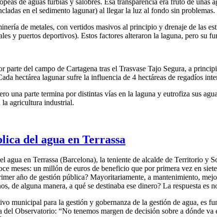
ropeas de aguas turbias y salobres. Esa transparencia era fruto de unas ag
cladas en el sedimento lagunar) al llegar la luz al fondo sin problemas.
inería de metales, con vertidos masivos al principio y drenaje de las est
iciales y puertos deportivos). Estos factores alteraron la laguna, pero s
yor parte del campo de Cartagena tras el Trasvase Tajo Segura, a princip
ada hectárea lagunar sufre la influencia de 4 hectáreas de regadíos intens
 pero una parte termina por distintas vías en la laguna y eutrofiza sus a
la agricultura industrial.
lica del agua en Terrassa
l agua en Terrassa (Barcelona), la teniente de alcalde de Territorio y S
ce meses: un millón de euros de beneficio que por primera vez en siete
rimer año de gestión pública? Mayoritariamente, a mantenimiento, mejora
os, de alguna manera, a qué se destinaba ese dinero? La respuesta es n
ivo municipal para la gestión y gobernanza de la gestión de agua, es f
nta del Observatorio: “No tenemos margen de decisión sobre a dónde va e