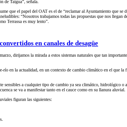
ón de Taigua”, señala.
sume que el papel del OAT es el de “reclamar al Ayuntamiento que se dé
ineludibles: “Nosotros trabajamos todas las propuestas que nos llegan de
omo Terrassa es muy lento”.
y convertidos en canales de desagüe
rzo, dirijamos la mirada a estos sistemas naturales que tan importantes 
e-río en la actualidad, en un contexto de cambio climático en el que la 
 sensibles a cualquier tipo de cambio ya sea climático, hidrológico o an
 cuenca se va a manifestar tanto en el cauce como en su llanura aluvial.
viales figuran las siguientes:
s.