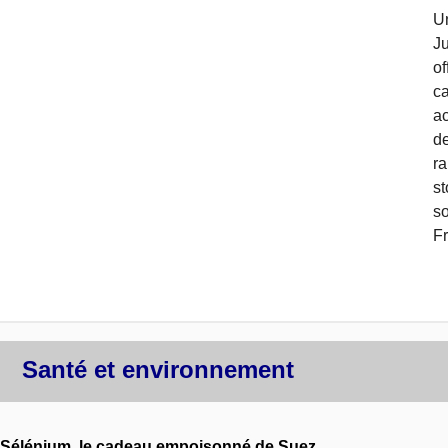
U
J
o
c
ac
d
ra
s
so
F
Santé et environnement
Sélénium, le cadeau empoisonné de Suez