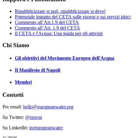
Ripubblicizzare si può, ripubblicizzare si deve!
Potenziale impatto del CETA sulle risorse e sui servizi idrici
Commento all’Art.1.9 del CETA
Commento all’Art. 1.9 del CETA
Il CETA e l'Acqua: Una guida per gli attivisti
Chi Siamo
Gli obiettivi del Movimento Europeo dell'Acqua
Il Manifesto di Napoli
Membri
Contatti
Per email:
hello@europeanwater.org
Su Twitter:
@euwm
Su LinkedIn:
in/europeanwater