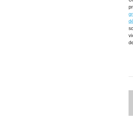
pr
g
d
s
v
de