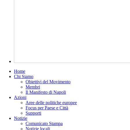
Home
Chi Siamo
Obiettivi del Movimento
Membri
Il Manifesto di Napoli
Azioni
Aree delle politiche europee
Focus per Paese e Città
Supporti
Notizie
Comunicato Stampa
Notizie locali