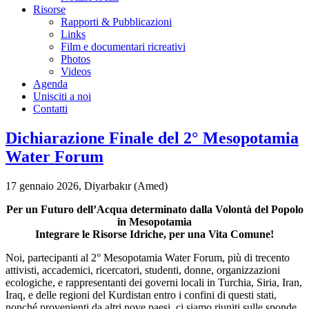
Risorse
Rapporti & Pubblicazioni
Links
Film e documentari ricreativi
Photos
Videos
Agenda
Unisciti a noi
Contatti
Dichiarazione Finale del 2° Mesopotamia
Water Forum
17 gennaio 2026, Diyarbakır (Amed)
Per un Futuro dell’Acqua determinato dalla Volontà del Popolo
in Mesopotamia
Integrare le Risorse Idriche, per una Vita Comune!
Noi, partecipanti al 2° Mesopotamia Water Forum, più di trecento
attivisti, accademici, ricercatori, studenti, donne, organizzazioni
ecologiche, e rappresentanti dei governi locali in Turchia, Siria, Iran,
Iraq, e delle regioni del Kurdistan entro i confini di questi stati,
nonché provenienti da altri nove paesi, ci siamo riuniti sulle sponde