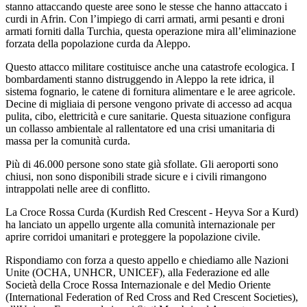
stanno attaccando queste aree sono le stesse che hanno attaccato i
curdi in Afrin. Con l’impiego di carri armati, armi pesanti e droni
armati forniti dalla Turchia, questa operazione mira all’eliminazione
forzata della popolazione curda da Aleppo.
Questo attacco militare costituisce anche una catastrofe ecologica. I
bombardamenti stanno distruggendo in Aleppo la rete idrica, il
sistema fognario, le catene di fornitura alimentare e le aree agricole.
Decine di migliaia di persone vengono private di accesso ad acqua
pulita, cibo, elettricità e cure sanitarie. Questa situazione configura
un collasso ambientale al rallentatore ed una crisi umanitaria di
massa per la comunità curda.
Più di 46.000 persone sono state già sfollate. Gli aeroporti sono
chiusi, non sono disponibili strade sicure e i civili rimangono
intrappolati nelle aree di conflitto.
La Croce Rossa Curda (Kurdish Red Crescent - Heyva Sor a Kurd)
ha lanciato un appello urgente alla comunità internazionale per
aprire corridoi umanitari e proteggere la popolazione civile.
Rispondiamo con forza a questo appello e chiediamo alle Nazioni
Unite (OCHA, UNHCR, UNICEF), alla Federazione ed alle
Società della Croce Rossa Internazionale e del Medio Oriente
(International Federation of Red Cross and Red Crescent Societies),