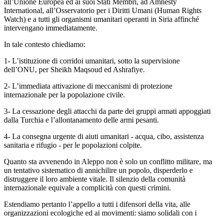
all’Unione Europea ed ai suoi Stati Membri, ad Amnesty
International, all’Osservatorio per i Diritti Umani (Human Rights
Watch) e a tutti gli organismi umanitari operanti in Siria affinché
intervengano immediatamente.
In tale contesto chiediamo:
1- L’istituzione di corridoi umanitari, sotto la supervisione
dell’ONU, per Sheikh Maqsoud ed Ashrafiye.
2- L’immediata attivazione di meccanismi di protezione
internazionale per la popolazione civile.
3- La cessazione degli attacchi da parte dei gruppi armati appoggiati
dalla Turchia e l’allontanamento delle armi pesanti.
4- La consegna urgente di aiuti umanitari - acqua, cibo, assistenza
sanitaria e rifugio - per le popolazioni colpite.
Quanto sta avvenendo in Aleppo non è solo un conflitto militare, ma
un tentativo sistematico di annichilire un popolo, disperderlo e
distruggere il loro ambiente vitale. Il silenzio della comunità
internazionale equivale a complicità con questi crimini.
Estendiamo pertanto l’appello a tutti i difensori della vita, alle
organizzazioni ecologiche ed ai movimenti: siamo solidali con i