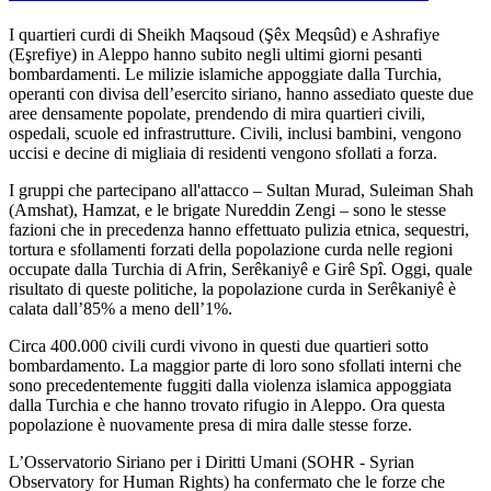
I quartieri curdi di Sheikh Maqsoud (Şêx Meqsûd) e Ashrafiye
(Eşrefiye) in Aleppo hanno subito negli ultimi giorni pesanti
bombardamenti. Le milizie islamiche appoggiate dalla Turchia,
operanti con divisa dell’esercito siriano, hanno assediato queste due
aree densamente popolate, prendendo di mira quartieri civili,
ospedali, scuole ed infrastrutture. Civili, inclusi bambini, vengono
uccisi e decine di migliaia di residenti vengono sfollati a forza.
I gruppi che partecipano all'attacco – Sultan Murad, Suleiman Shah
(Amshat), Hamzat, e le brigate Nureddin Zengi – sono le stesse
fazioni che in precedenza hanno effettuato pulizia etnica, sequestri,
tortura e sfollamenti forzati della popolazione curda nelle regioni
occupate dalla Turchia di Afrin, Serêkaniyê e Girê Spî. Oggi, quale
risultato di queste politiche, la popolazione curda in Serêkaniyê è
calata dall’85% a meno dell’1%.
Circa 400.000 civili curdi vivono in questi due quartieri sotto
bombardamento. La maggior parte di loro sono sfollati interni che
sono precedentemente fuggiti dalla violenza islamica appoggiata
dalla Turchia e che hanno trovato rifugio in Aleppo. Ora questa
popolazione è nuovamente presa di mira dalle stesse forze.
L’Osservatorio Siriano per i Diritti Umani (SOHR - Syrian
Observatory for Human Rights) ha confermato che le forze che