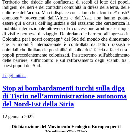
Territorio che risiede alla confluenza di secoli di lotte dei popoli
indigeni, dei neri e dei contadini comunità in difesa della terra, delle
culture e dell’acqua. Ma ci dispiace constatare che alcuni de* nostr*
compagn* provenienti dall’Africa e dall’Asia non hanno potuto
essere qui a causa dell’ingiustizia e del razzismo che caratterizza la
mobilità internazionale attraverso la concessione arbitraria e iniqua
di visti e permessi di viaggio. Deploriamo le barriere all'ingresso in
Colombia per i nostri compagn* del Sud del mondo che dimostrano
che la mobilità internazionale è controllata da fattori razzisti e
coloniali che limitano le possibilità di solidarietà faccia a faccia tra i
popoli precedentemente colonizzati. Insistereremo sull'abbattimento
delle barriere, sull'incontro e sul rafforzamento degli scambi tra i
paesi popoli del Sud.
Leggi tutto...
Stop ai bombardamenti turchi sulla diga
di Tişrin nell’amministrazione autonoma
del Nord-Est della Siria
12 gennaio 2025
Dichiarazione del Movimento Ecologico Europeo per il
Kurdistan (Tev-Eko)