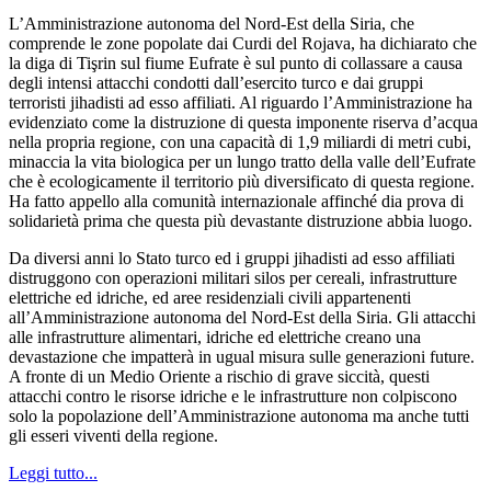
L’Amministrazione autonoma del Nord-Est della Siria, che
comprende le zone popolate dai Curdi del Rojava, ha dichiarato che
la diga di Tişrin sul fiume Eufrate è sul punto di collassare a causa
degli intensi attacchi condotti dall’esercito turco e dai gruppi
terroristi jihadisti ad esso affiliati. Al riguardo l’Amministrazione ha
evidenziato come la distruzione di questa imponente riserva d’acqua
nella propria regione, con una capacità di 1,9 miliardi di metri cubi,
minaccia la vita biologica per un lungo tratto della valle dell’Eufrate
che è ecologicamente il territorio più diversificato di questa regione.
Ha fatto appello alla comunità internazionale affinché dia prova di
solidarietà prima che questa più devastante distruzione abbia luogo.
Da diversi anni lo Stato turco ed i gruppi jihadisti ad esso affiliati
distruggono con operazioni militari silos per cereali, infrastrutture
elettriche ed idriche, ed aree residenziali civili appartenenti
all’Amministrazione autonoma del Nord-Est della Siria. Gli attacchi
alle infrastrutture alimentari, idriche ed elettriche creano una
devastazione che impatterà in ugual misura sulle generazioni future.
A fronte di un Medio Oriente a rischio di grave siccità, questi
attacchi contro le risorse idriche e le infrastrutture non colpiscono
solo la popolazione dell’Amministrazione autonoma ma anche tutti
gli esseri viventi della regione.
Leggi tutto...