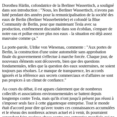
Dorothea Härlin, cofondatrice de la Berliner Wassertisch, a souligné
dans son introduction : "Nous, les Berliner Wassertisch, n'avons pas
lutté pendant des années pour la remunicipalisation de la société des
eaux de Berlin (Berliner Wasserbetriebe) et cofondé la Blue
Community de Berlin, pour que maintenant Tesla avec sa
production, extrêmement discutable dans son écobilan, s'empare de
notre eau et pollue encore plus nos eaux - la situation est déjà assez
mauvaise comme ça."
La porte-parole, Ulrike von Wiesenau, commente : "Aux portes de
Berlin, la construction d'une usine automobile sans approbation
finale du gouvernement s'effectue à marche forcée. Chaque jour, de
nouveaux éléments sont découverts, bien que des questions
fondamentales, telles que la question des eaux souterraines, ne soient
toujours pas résolues. Le manque de transparence, les accords
ignorés et la référence aux secrets commerciaux et d'affaires ne sont
pas propices à un climat de confiance."
Au cours du débat, il est apparu clairement que de nombreux
collectifs et associations environnementales se battent depuis
longtemps contre Tesla, mais qu'ils n'ont jusqu'à présent pas réussi à
s'imposer seuls face à cette gigantesque entreprise. Tout le monde
était d'accord pour dire qu'avec toutes ces connaissances accumulées
et le réseau des nombreux acteurs actuel et à venir, ils pourraient