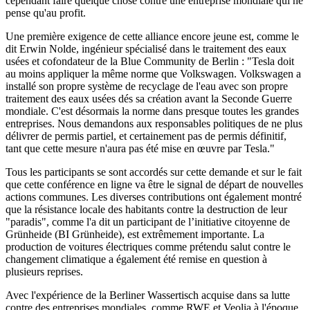
cependant faire quelque chose contre une entreprise mondiale qui ne
pense qu'au profit.
Une première exigence de cette alliance encore jeune est, comme le
dit Erwin Nolde, ingénieur spécialisé dans le traitement des eaux
usées et cofondateur de la Blue Community de Berlin : "Tesla doit
au moins appliquer la même norme que Volkswagen. Volkswagen a
installé son propre système de recyclage de l'eau avec son propre
traitement des eaux usées dés sa création avant la Seconde Guerre
mondiale. C'est désormais la norme dans presque toutes les grandes
entreprises. Nous demandons aux responsables politiques de ne plus
délivrer de permis partiel, et certainement pas de permis définitif,
tant que cette mesure n'aura pas été mise en œuvre par Tesla."
Tous les participants se sont accordés sur cette demande et sur le fait
que cette conférence en ligne va être le signal de départ de nouvelles
actions communes. Les diverses contributions ont également montré
que la résistance locale des habitants contre la destruction de leur
"paradis", comme l'a dit un participant de l’initiative citoyenne de
Grünheide (BI Grünheide), est extrêmement importante. La
production de voitures électriques comme prétendu salut contre le
changement climatique a également été remise en question à
plusieurs reprises.
Avec l'expérience de la Berliner Wassertisch acquise dans sa lutte
contre des entreprises mondiales, comme RWE et Veolia à l'époque,