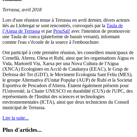
Terrassa, avril 2018
Lors d'une réunion tenue à Terrassa en avril dernier, divers acteurs
liés au Llobregat se sont rencontrés, convoqués par la
Taula de
l’Aigua de Terrassa
et par
ProuSal!
avec l'intention de promouvoir
une Taula de conca (plateforme de bassin versant), informant
comme l'eau s’écoule de la source à l'embouchure.
Ont participé à cette première réunion, les conseillers municipaux de
Cornellà, Abrera, Olesa et Rubí, ainsi que les organisations Aigua es
Vida, Martorell Viu, Xarxa per una Nova Cultura de l'Aigua
(XNCA) Ecologistes en Acció de Catalunya (EEAC), le Grup de
Defensa del Ter (GDT), le Moviment Ecologista Sant Feliu (MES),
le groupe Alternativa d'Unitat Popular (AUP) de Rubí et la Societat
Esportiva de Pescadors d'Abrera. Étaient également présents pour
l'Université, la Chaire UNESCO en durabilité (CUS) de l'UPC, des
représentants de l'Institut des sciences et technologies
environnementales (ICTA), ainsi que deux techniciens du Conseil
municipal de Terrassa.
Lire la suite...
Plus d'articles...